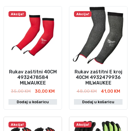
Akcija!
Akcija!
Rukav zaštitni 40CM
Rukav zaštitni E kroj
4932478584
40CM 4932479936
MILWAUKEE
MILWAUKEE
I
T
I
T
35,00
KM
30,00
KM
48,00
KM
41,00
KM
z
r
z
r
Dodaj u košaricu
Dodaj u košaricu
v
e
v
e
o
n
o
n
r
u
r
u
n
t
n
t
Akcija!
Akcija!
a
n
a
n