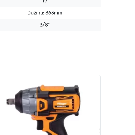
19
Dužina: 363mm
3/8″