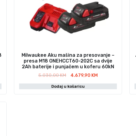
8
Milwaukee Aku mašina za presovanje –
presa M18 ONEHCCT60-202C sa dvije
2Ah baterije i punjačem u koferu 60kN
I
T
5.030,00
KM
4.679,90
KM
z
r
Dodaj u košaricu
v
e
o
n
r
u
n
t
a
n
c
a
i
c
j
i