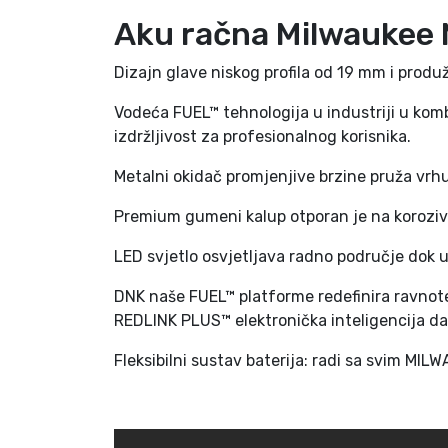
Aku račna Milwauke
Dizajn glave niskog profila od 19 mm i produ
Vodeća FUEL™ tehnologija u industriji u kom
izdržljivost za profesionalnog korisnika.
Metalni okidač promjenjive brzine pruža vrh
Premium gumeni kalup otporan je na koroziv
LED svjetlo osvjetljava radno područje dok u
DNK naše FUEL™ platforme redefinira ravno
REDLINK PLUS™ elektronička inteligencija daj
Fleksibilni sustav baterija: radi sa svim MI