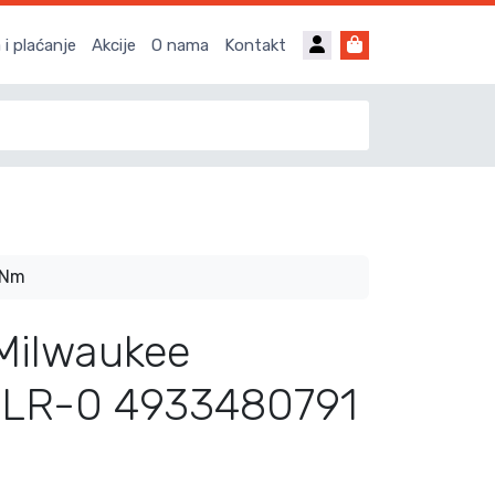
Account
Cart
i plaćanje
Akcije
O nama
Kontakt
7Nm
Milwaukee
LR-0 4933480791