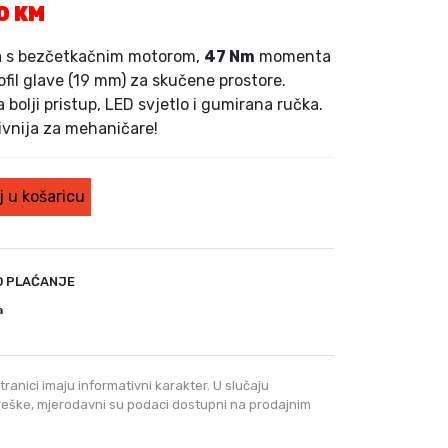
T
00
KM
r
e
a s bezčetkačnim motorom,
47 Nm
momenta
n
rofil glave (19 mm) za skučene prostore.
u
bolji pristup, LED svjetlo i gumirana ručka.
t
ivnija za mehaničare!
n
a
c
 u košaricu
i
j
e
n
O PLAĆANJE
a
a
j
e
:
4
tranici imaju informativni karakter. U slučaju
6
greške, mjerodavni su podaci dostupni na prodajnim
8