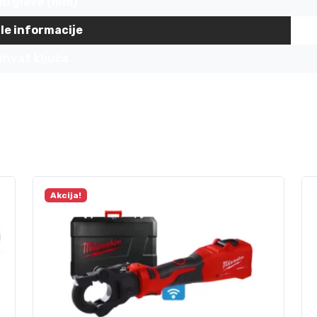
fil glave (mm)
le informacije
ihvat ključa
Akcija!