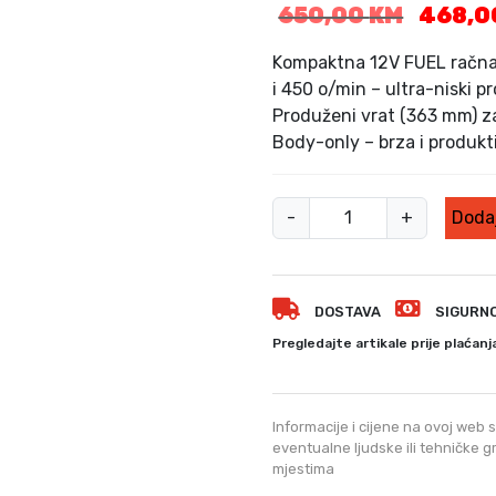
I
650,00
KM
468,
z
v
Kompaktna 12V FUEL račn
o
i 450 o/min – ultra-niski p
r
Produženi vrat (363 mm) za 
n
Body-only – brza i produkt
a
c
i
A
-
+
Dodaj
j
k
e
u
n
r
a
DOSTAVA
SIGURN
a
b
č
Pregledajte artikale prije plaćanj
i
n
l
a
a
M
j
Informacije i cijene na ovoj web s
i
e
eventualne ljudske ili tehničke 
mjestima
:
l