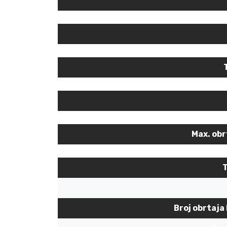
Max. ob
T
Broj obrtaja