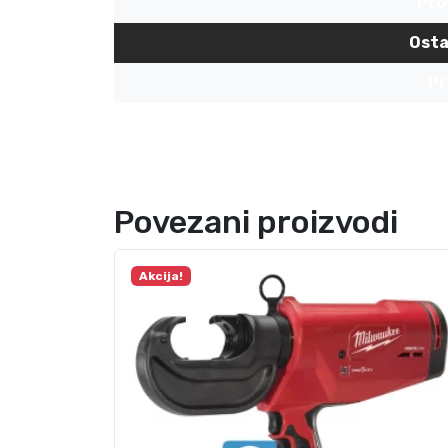
Pro
Osta
Pr
Povezani proizvodi
Akcija!