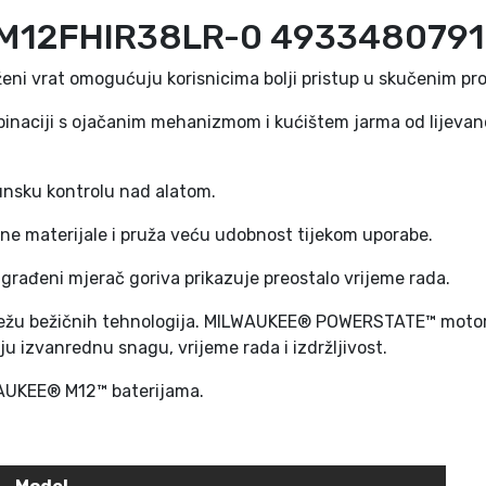
4
e M12FHIR38LR-0 4933480791
9
3
ženi vrat omogućuju korisnicima bolji pristup u skučenim pr
3
4
binaciji s ojačanim mehanizmom i kućištem jarma od lijevano
8
0
unsku kontrolu nad alatom.
7
9
ne materijale i pruža veću udobnost tijekom uporabe.
1
3
građeni mjerač goriva prikazuje preostalo vrijeme rada.
/
težu bežičnih tehnologija. MILWAUKEE® POWERSTATE™ motor 
8
u izvanrednu snagu, vrijeme rada i izdržljivost.
″
4
LWAUKEE® M12™ baterijama.
7
N
m
k