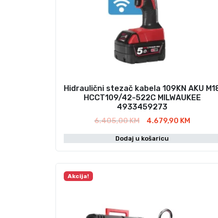
Hidraulični stezač kabela 109KN AKU M1
HCCT109/42-522C MILWAUKEE
4933459273
I
T
6.405,00
KM
4.679,90
KM
z
r
Dodaj u košaricu
v
e
o
n
r
u
n
t
Akcija!
a
n
c
a
i
c
j
i