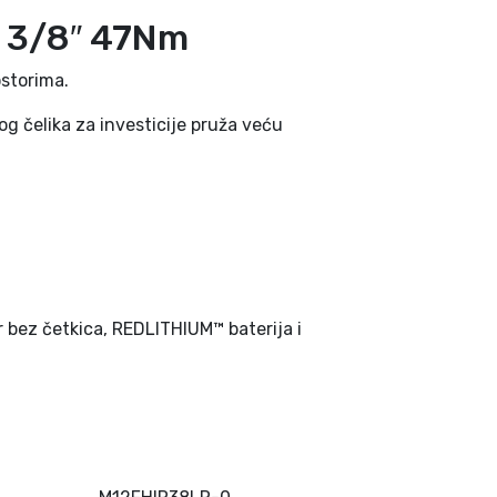
 3/8″ 47Nm
ostorima.
g čelika za investicije pruža veću
bez četkica, REDLITHIUM™ baterija i