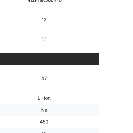
M12FHIR38LR-0
12
1.1
47
Li-ion
Ne
450