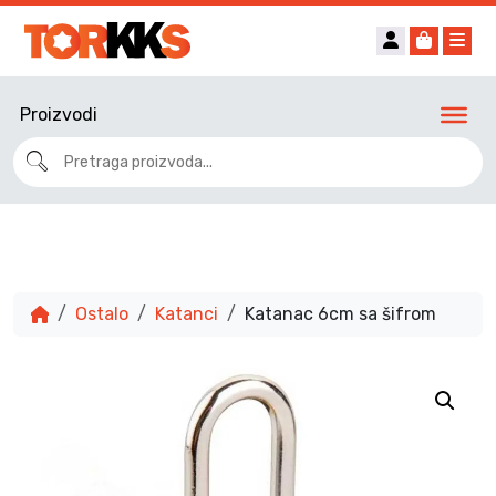
Account
Cart
Me
Proizvodi
Ostalo
Katanci
Katanac 6cm sa šifrom