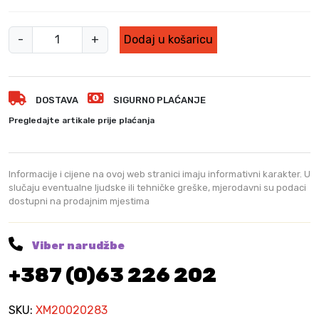
K
-
+
Dodaj u košaricu
a
t
a
DOSTAVA
SIGURNO PLAĆANJE
n
a
Pregledajte artikale prije plaćanja
c
6
c
Informacije i cijene na ovoj web stranici imaju informativni karakter. U
m
slučaju eventualne ljudske ili tehničke greške, mjerodavni su podaci
dostupni na prodajnim mjestima
s
a
š
Viber narudžbe
i
+387 (0)63 226 202
f
r
o
SKU:
XM20020283