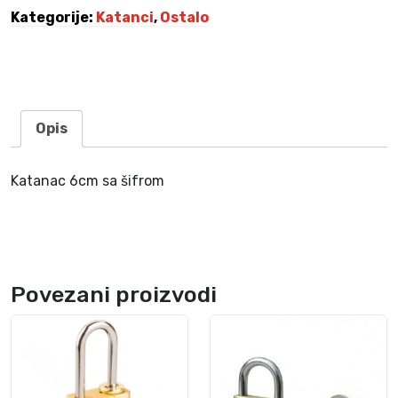
m
Kategorije:
Katanci
,
Ostalo
k
o
l
i
č
Opis
i
n
a
Katanac 6cm sa šifrom
Povezani proizvodi