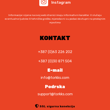
Instagram
Informacije i cijene na ovoj web stranici imaju informativni karakter. U slučaju
eventualne ljudske ili tehničke greške, mjerodavni su podaci dostupni na prodajnim
mjestima
KONTAKT
+387 (0)63 226 202
+387 (0)30 871 504
E-mail
info@torkks.com
Podrska
support@torkks.com
SSL sigurna konekcija