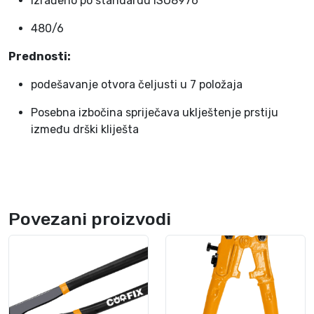
izrađeno po standardu ISO8976
0
480/6
2
4
Prednosti:
0
m
podešavanje otvora čeljusti u 7 položaja
m
Posebna izbočina spriječava uklještenje prstiju
k
između drški kliješta
o
l
i
č
i
Povezani proizvodi
n
a