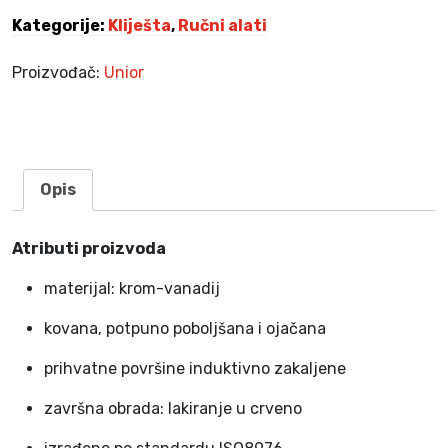
k
Kategorije:
Kliješta
,
Ručni alati
e
o
Proizvođač:
Unior
j
a
č
a
n
Opis
a
U
Atributi proizvoda
N
I
materijal: krom-vanadij
O
R
kovana, potpuno poboljšana i ojačana
6
prihvatne površine induktivno zakaljene
0
3
završna obrada: lakiranje u crveno
1
6