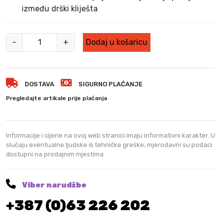
između drški kliješta
K
-
+
Dodaj u košaricu
l
i
j
DOSTAVA
SIGURNO PLAĆANJE
e
š
Pregledajte artikale prije plaćanja
t
a
–
Informacije i cijene na ovoj web stranici imaju informativni karakter. U
p
slučaju eventualne ljudske ili tehničke greške, mjerodavni su podaci
dostupni na prodajnim mjestima
a
p
a
Viber narudžbe
g
+387 (0)63 226 202
a
j