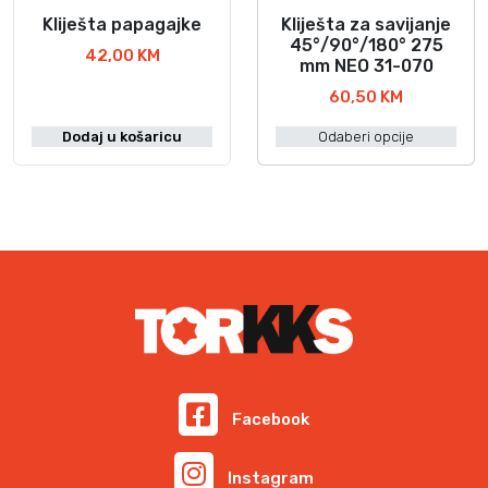
Kliješta papagajke
Kliješta za savijanje
O
45°/90°/180° 275
v
42,00
KM
mm NEO 31-070
a
60,50
KM
j
p
Dodaj u košaricu
Odaberi opcije
r
o
i
z
v
o
d
i
m
a
v
Facebook
i
š
Instagram