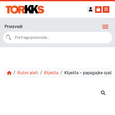
Account
Cart
Me
Proizvodi
Ručni alati
Kliješta
Kliješta – papagajke oj