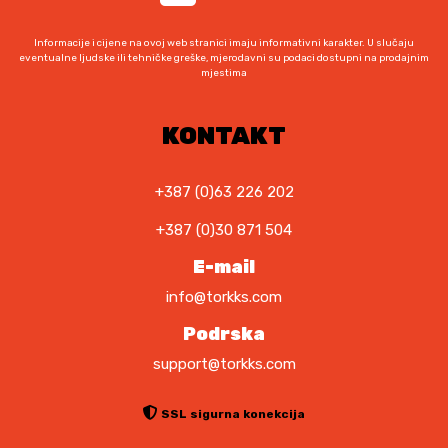
e
v
Informacije i cijene na ovoj web stranici imaju informativni karakter. U slučaju
a
eventualne ljudske ili tehničke greške, mjerodavni su podaci dostupni na prodajnim
mjestima
r
i
j
KONTAKT
a
n
+387 (0)63 226 202
t
i
+387 (0)30 871 504
.
E-mail
O
p
info@torkks.com
c
Podrska
i
support@torkks.com
j
e
s
SSL sigurna konekcija
e