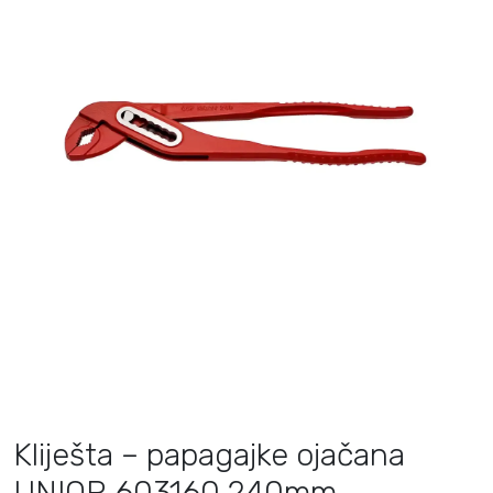
Kliješta – papagajke ojačana
UNIOR 603160 240mm