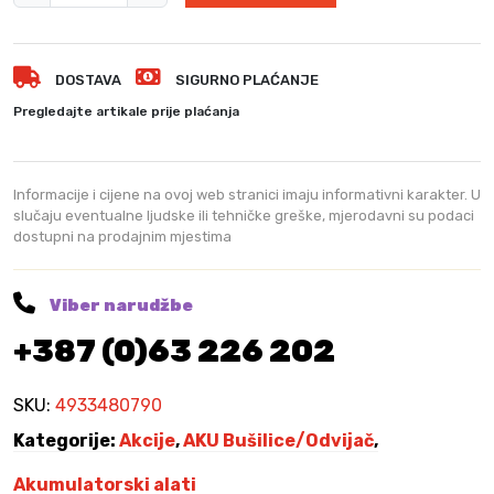
6
,
i
0
0
l
9
0
w
,
DOSTAVA
SIGURNO PLAĆANJE
a
0
K
u
Pregledajte artikale prije plaćanja
0
M
k
.
e
K
e
M
Informacije i cijene na ovoj web stranici imaju informativni karakter. U
a
slučaju eventualne ljudske ili tehničke greške, mjerodavni su podaci
.
dostupni na prodajnim mjestima
k
u
r
Viber narudžbe
a
+387 (0)63 226 202
č
n
a
SKU:
4933480790
M
Kategorije:
Akcije
,
AKU Bušilice/Odvijač
,
1
2
Akumulatorski alati