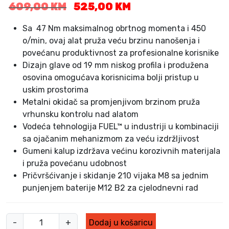
I
T
609,00
KM
525,00
KM
z
r
v
e
Sa 47 Nm maksimalnog obrtnog momenta i 450
o
n
o/min, ovaj alat pruža veću brzinu nanošenja i
r
u
povećanu produktivnost za profesionalne korisnike
n
t
Dizajn glave od 19 mm niskog profila i produžena
a
n
osovina omogućava korisnicima bolji pristup u
c
a
uskim prostorima
i
c
Metalni okidač sa promjenjivom brzinom pruža
j
i
vrhunsku kontrolu nad alatom
e
j
Vodeća tehnologija FUEL™ u industriji u kombinaciji
n
e
sa ojačanim mehanizmom za veću izdržljivost
a
n
b
a
Gumeni kalup izdržava većinu korozivnih materijala
i
j
i pruža povećanu udobnost
l
e
Pričvršćivanje i skidanje 210 vijaka M8 sa jednim
a
:
punjenjem baterije M12 B2 za cjelodnevni rad
j
5
e
2
:
5
M
-
+
Dodaj u košaricu