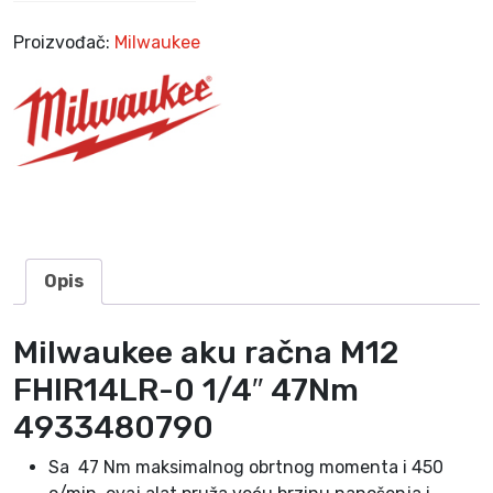
F
H
Proizvođač:
Milwaukee
I
R
1
4
L
R
-
0
1
Opis
/
4
Milwaukee aku račna M12
″
FHIR14LR-0 1/4″ 47Nm
4
7
4933480790
N
m
Sa 47 Nm maksimalnog obrtnog momenta i 450
4