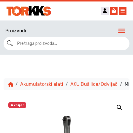
Account
Cart
Me
Proizvodi
Akumulatorski alati
AKU Bušilice/Odvijač
Mil
Akcija!