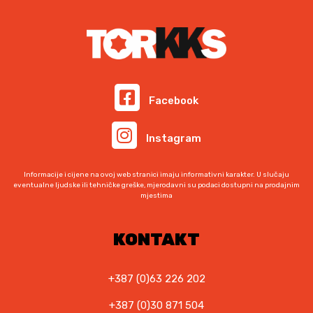
0
,
0
K
0
M
.
K
M
Facebook
.
Instagram
Informacije i cijene na ovoj web stranici imaju informativni karakter. U slučaju
eventualne ljudske ili tehničke greške, mjerodavni su podaci dostupni na prodajnim
mjestima
KONTAKT
+387 (0)63 226 202
+387 (0)30 871 504