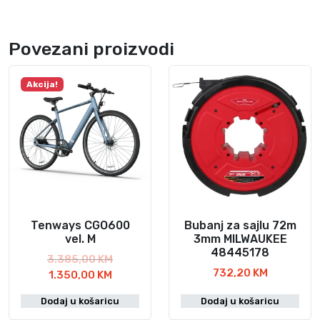
Povezani proizvodi
Akcija!
Tenways CGO600
Bubanj za sajlu 72m
vel. M
3mm MILWAUKEE
48445178
I
3.385,00
KM
732,20
KM
T
z
1.350,00
KM
r
v
Dodaj u košaricu
Dodaj u košaricu
e
o