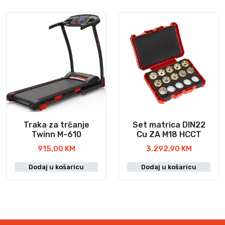
n
r
u
n
t
a
n
c
a
i
c
j
i
e
j
n
e
a
n
b
a
i
j
l
Traka za trčanje
Set matrica DIN22
e
a
Twinn M-610
Cu ZA M18 HCCT
:
j
915,00
KM
3.292,90
KM
1
e
.
:
Dodaj u košaricu
Dodaj u košaricu
3
3
5
.
0
3
,
8
0
5