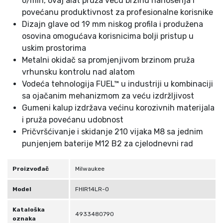
o/min, ovaj alat pruža veću brzinu nanošenja i
9
povećanu produktivnost za profesionalne korisnike
3
Dizajn glave od 19 mm niskog profila i produžena
3
osovina omogućava korisnicima bolji pristup u
4
uskim prostorima
8
Metalni okidač sa promjenjivom brzinom pruža
0
vrhunsku kontrolu nad alatom
7
Vodeća tehnologija FUEL™ u industriji u kombinaciji
9
sa ojačanim mehanizmom za veću izdržljivost
0
Gumeni kalup izdržava većinu korozivnih materijala
-
i pruža povećanu udobnost
S
Pričvršćivanje i skidanje 210 vijaka M8 sa jednim
o
punjenjem baterije M12 B2 za cjelodnevni rad
l
o
Proizvođač
Milwaukee
k
o
Model
FHIR14LR-0
l
Kataloška
i
4933480790
oznaka