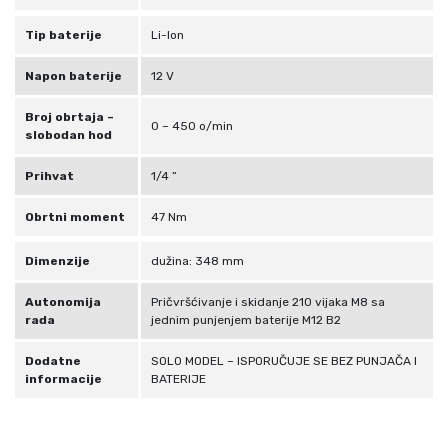
č
i
Tip baterije
Li-Ion
n
a
Napon baterije
12 V
Broj obrtaja –
0 – 450 o/min
slobodan hod
Prihvat
1/4 ”
Obrtni moment
47 Nm
Dimenzije
dužina: 348 mm
Autonomija
Pričvršćivanje i skidanje 210 vijaka M8 sa
rada
jednim punjenjem baterije M12 B2
Dodatne
SOLO MODEL – ISPORUČUJE SE BEZ PUNJAČA I
informacije
BATERIJE