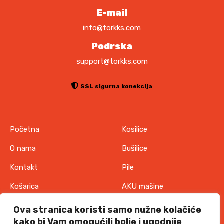
E-mail
info@torkks.com
Podrska
support@torkks.com
SSL sigurna konekcija
Početna
Kosilice
O nama
Bušilice
Kontakt
Pile
Košarica
AKU mašine
Pravila o zaštiti
Odjeća
Ova stranica koristi samo nužne kolačiće
privatnosti
kako bi Vam omogućili bolje i ugodnije