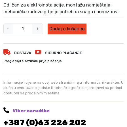
i
j
Odličan za elektroinstalacije, montažu namještaja i
l
e
mehaničke radove gdje je potrebna snaga i preciznost.
a
:
j
5
e
8
M
-
+
Dodaj u košaricu
:
5
i
6
,
l
7
0
w
5
0
DOSTAVA
SIGURNO PLAĆANJE
a
,
u
Pregledajte artikale prije plaćanja
0
K
k
0
M
e
.
e
K
Informacije i cijene na ovoj web stranici imaju informativni karakter. U
a
M
slučaju eventualne ljudske ili tehničke greške, mjerodavni su podaci
dostupni na prodajnim mjestima
.
k
u
u
Viber narudžbe
d
+387 (0)63 226 202
a