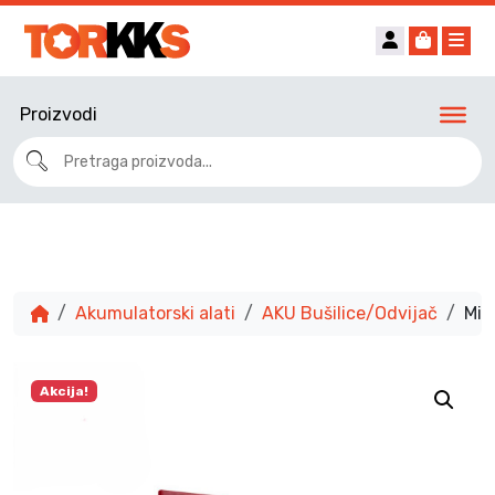
Account
Cart
Me
Proizvodi
Akumulatorski alati
AKU Bušilice/Odvijač
Mil
Akcija!