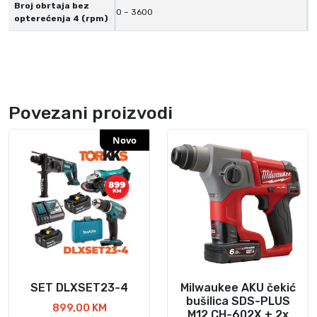
Broj obrtaja bez
0 – 3600
opterećenja 4 (rpm)
Povezani proizvodi
Novo
SET DLXSET23-4
Milwaukee AKU čekić
bušilica SDS-PLUS
899,00
KM
M12 CH-602X + 2x