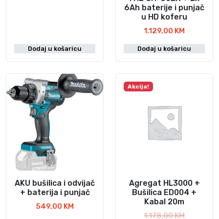
6Ah baterije i punjač
u HD koferu
1.129,00
KM
Dodaj u košaricu
Dodaj u košaricu
Akcija!
AKU bušilica i odvijač
Agregat HL3000 +
+ baterija i punjač
Bušilica ED004 +
Kabal 20m
549,00
KM
I
1.178,00
KM