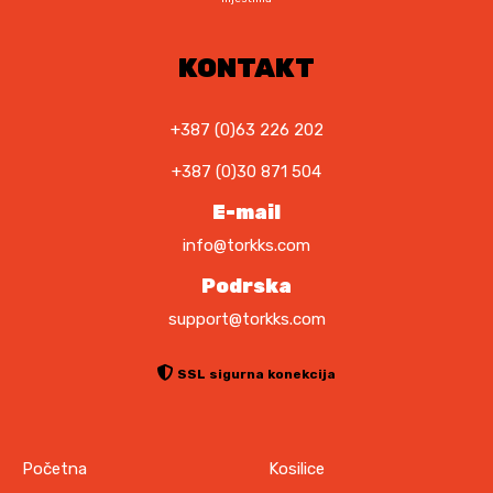
,
.
0
1
0
7
KONTAKT
8
K
,
M
0
+387 (0)63 226 202
.
0
+387 (0)30 871 504
K
E-mail
M
info@torkks.com
.
Podrska
support@torkks.com
SSL sigurna konekcija
Početna
Kosilice