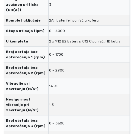
zvučnog pritiska
3
(DB(A))
Komplet uključuje
2Ah baterije i punjač u koferu
Stopa uticaja (ipm)
0 – 4000
U kompletu
2 x M12 B2 baterije, C12 C punjač, ​​HD kutija
Broj obrtaja bez
0 – 1700
opterećenja 1 (rpm)
Broj obrtaja bez
0 – 2900
opterećenja 2 (rpm)
Vibracije pri
14.35
zavrtanju (M/S²)
Nesigurnost
vibracije pri
1.5
zavrtanju (M/S²)
Broj obrtaja bez
0 – 3600
opterećenja 3 (rpm)