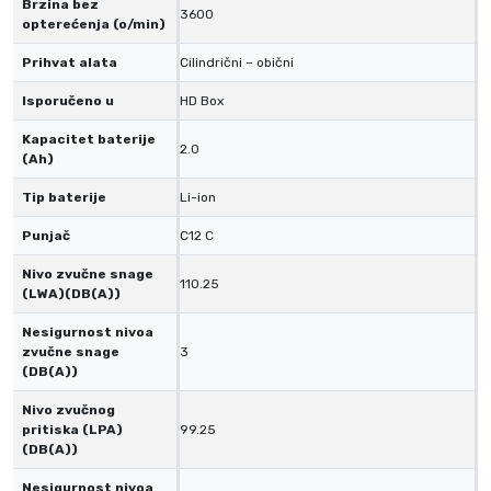
1
Brzina bez
3600
opterećenja (o/min)
2
V
Prihvat alata
Cilindrični – obični
1
Isporučeno u
HD Box
7
0
Kapacitet baterije
2.0
(Ah)
N
m
Tip baterije
Li-ion
k
Punjač
C12 C
o
l
Nivo zvučne snage
110.25
i
(LWA)(DB(A))
č
Nesigurnost nivoa
i
zvučne snage
3
(DB(A))
n
a
Nivo zvučnog
pritiska (LPA)
99.25
(DB(A))
Nesigurnost nivoa