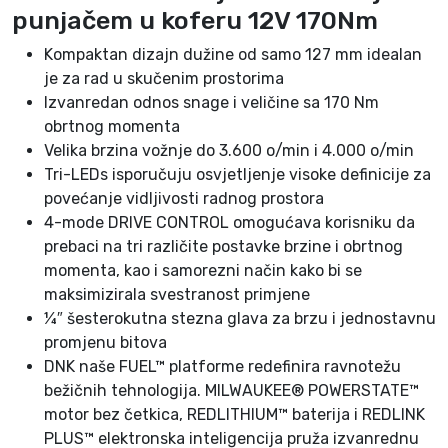
0
punjačem u koferu 12V 170Nm
2
Kompaktan dizajn dužine od samo 127 mm idealan
X
je za rad u skučenim prostorima
s
Izvanredan odnos snage i veličine sa 170 Nm
a
obrtnog momenta
d
Velika brzina vožnje do 3.600 o/min i 4.000 o/min
v
Tri-LEDs isporučuju osvjetljenje visoke definicije za
i
povećanje vidljivosti radnog prostora
j
4-mode DRIVE CONTROL omogućava korisniku da
e
prebaci na tri različite postavke brzine i obrtnog
2
momenta, kao i samorezni način kako bi se
A
maksimizirala svestranost primjene
h
¼″ šesterokutna stezna glava za brzu i jednostavnu
b
promjenu bitova
a
DNK naše FUEL™ platforme redefinira ravnotežu
t
bežičnih tehnologija. MILWAUKEE® POWERSTATE™
e
motor bez četkica, REDLITHIUM™ baterija i REDLINK
r
PLUS™ elektronska inteligencija pruža izvanrednu
i