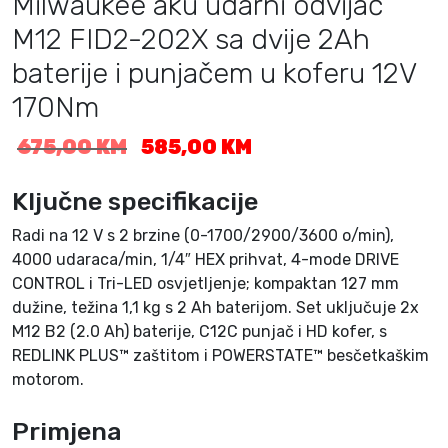
Milwaukee aku udarni odvijač
M12 FID2-202X sa dvije 2Ah
baterije i punjačem u koferu 12V
170Nm
I
T
675,00
KM
585,00
KM
z
r
v
e
Ključne specifikacije
o
n
r
u
Radi na 12 V s 2 brzine (0-1700/2900/3600 o/min),
n
t
4000 udaraca/min, 1/4″ HEX prihvat, 4-mode DRIVE
a
n
CONTROL i Tri-LED osvjetljenje; kompaktan 127 mm
c
a
dužine, težina 1,1 kg s 2 Ah baterijom. Set uključuje 2x
i
c
M12 B2 (2.0 Ah) baterije, C12C punjač i HD kofer, s
j
i
REDLINK PLUS™ zaštitom i POWERSTATE™ besčetkaškim
e
j
motorom.
n
e
a
n
Primjena
b
a