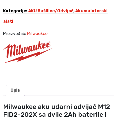
r
n
Kategorije:
AKU Bušilice/Odvijač
,
Akumulatorski
i
o
alati
d
v
Proizvođač:
Milwaukee
i
j
a
č
M
1
2
F
I
Opis
D
2
Milwaukee aku udarni odvijač M12
-
FID2-202X sa dvije 2Ah baterije i
2