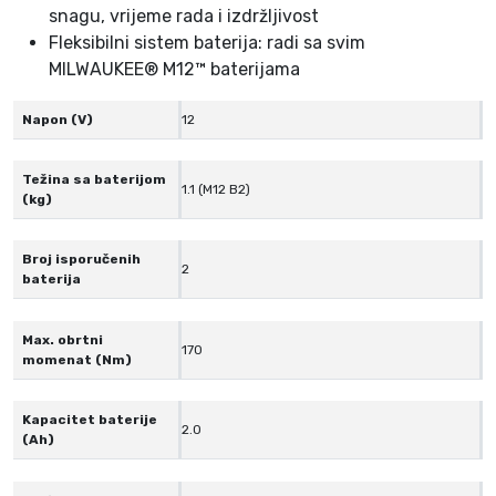
snagu, vrijeme rada i izdržljivost
j
Fleksibilni sistem baterija: radi sa svim
e
MILWAUKEE® M12™ baterijama
i
p
Napon (V)
12
u
n
Težina sa baterijom
j
1.1 (M12 B2)
(kg)
a
č
Broj isporučenih
e
2
baterija
m
u
Max. obrtni
k
170
momenat (Nm)
o
f
e
Kapacitet baterije
2.0
(Ah)
r
u