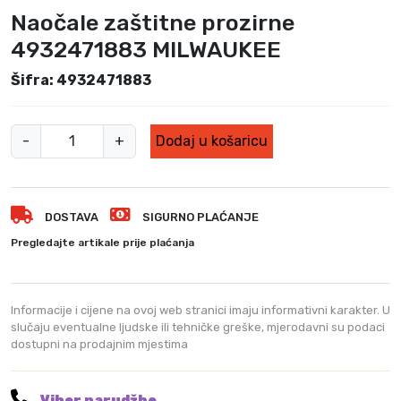
v
e
Naočale zaštitne prozirne
o
n
4932471883 MILWAUKEE
r
u
n
t
Šifra: 4932471883
a
n
c
a
N
i
c
-
+
Dodaj u košaricu
j
i
a
e
j
o
n
e
č
a
n
DOSTAVA
SIGURNO PLAĆANJE
a
b
a
l
Pregledajte artikale prije plaćanja
i
j
e
l
e
z
a
:
a
Informacije i cijene na ovoj web stranici imaju informativni karakter. U
j
2
š
slučaju eventualne ljudske ili tehničke greške, mjerodavni su podaci
e
9
dostupni na prodajnim mjestima
t
:
,
i
4
0
9
0
t
Viber narudžbe