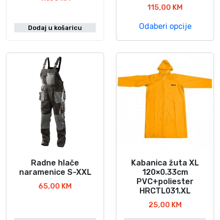
115,00
KM
a
j
Odaberi opcije
Dodaj u košaricu
p
r
o
i
z
v
o
d
i
m
a
v
Radne hlače
Kabanica žuta XL
O
O
naramenice S-XXL
120×0.33cm
i
v
v
PVC+poliester
š
65,00
KM
a
a
HRCTL031.XL
e
j
j
25,00
KM
v
p
p