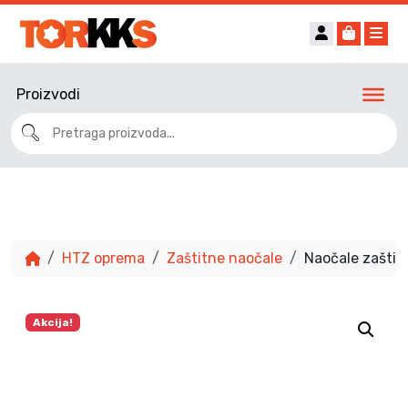
Account
Cart
Me
Proizvodi
HTZ oprema
Zaštitne naočale
Naočale zašti
Akcija!