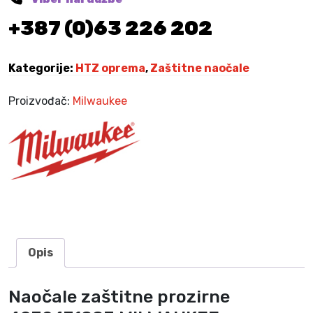
,
n
0
K
+387 (0)63 226 202
e
0
M
p
.
r
Kategorije:
HTZ oprema
,
Zaštitne naočale
K
o
M
z
.
Proizvođač:
Milwaukee
i
r
n
e
4
9
3
2
4
Opis
7
1
Naočale zaštitne prozirne
8
8