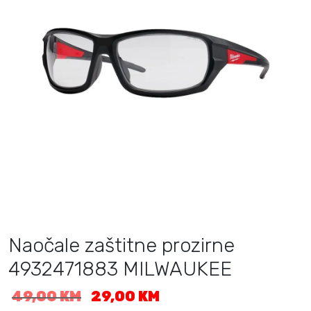
Naočale zaštitne prozirne
4932471883 MILWAUKEE
I
T
49,00
KM
29,00
KM
z
r