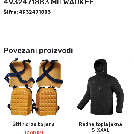
4932471883 MILWAUKEE
3
Šifra: 4932471883
M
I
L
W
A
Povezani proizvodi
U
K
E
E
k
o
l
i
č
i
n
Štitnici za koljena
Radna topla jakna
O
a
S-XXXL
v
17,00
KM