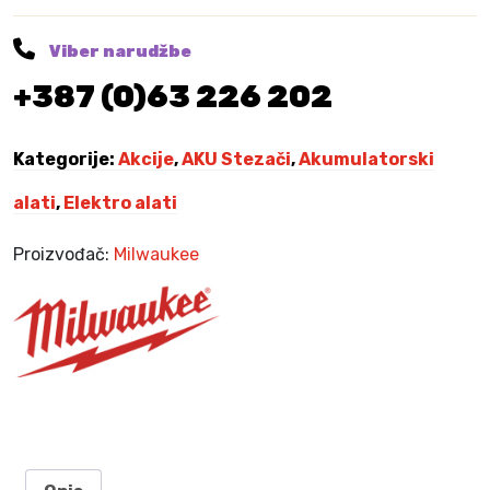
I
N
Viber narudžbe
2
+387 (0)63 226 202
2
C
u
Kategorije:
Akcije
,
AKU Stezači
,
Akumulatorski
Z
A
alati
,
Elektro alati
M
1
Proizvođač:
Milwaukee
8
H
C
C
T
k
o
l
i