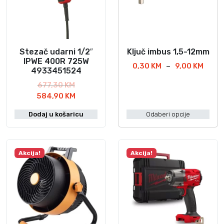
Stezač udarni 1/2″
Ključ imbus 1,5-12mm
O
IPWE 400R 725W
v
R
0,30
KM
–
9,00
KM
4933451524
a
a
I
677,30
KM
s
j
z
T
584,90
KM
p
p
v
r
o
r
Dodaj u košaricu
Odaberi opcije
o
e
n
o
r
n
c
i
n
u
i
z
a
t
j
Akcija!
Akcija!
v
c
n
e
o
i
a
n
j
c
d
a
e
i
i
:
n
j
m
o
a
e
d
a