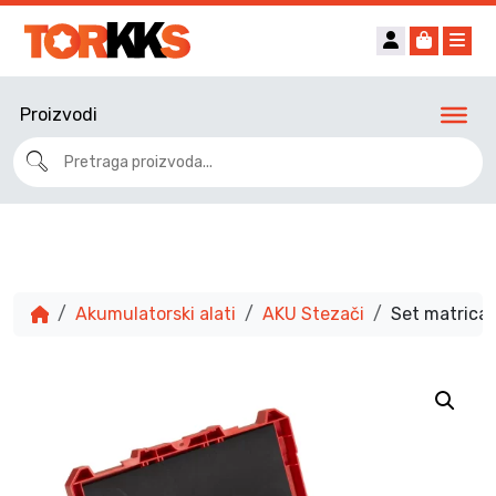
Account
Cart
Me
Proizvodi
Akumulatorski alati
AKU Stezači
Set matrica