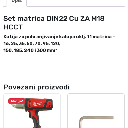
Opis
č
i
Set matrica DIN22 Cu ZA M18
n
HCCT
a
Kutija za pohranjivanje kalupa uklj. 11 matrica –
16, 25, 35, 50, 70, 95, 120,
150, 185, 240 i 300 mm²
Povezani proizvodi
Akcija!