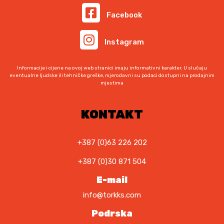
j
e
a
i
a
e
:
j
Facebook
l
j
s
1
e
a
e
4
:
e
Instagram
j
:
9
1
m
e
6
,
8
o
:
4
9
4
Informacije i cijene na ovoj web stranici imaju informativni karakter. U slučaju
g
9
5
eventualne ljudske ili tehničke greške, mjerodavni su podaci dostupni na prodajnim
0
,
u
mjestima
4
,
9
o
9
0
K
0
d
,
0
KONTAKT
M
0
a
.
K
0
K
b
M
M
+387 (0)63 226 202
r
.
K
.
a
+387 (0)30 871 504
M
t
.
E-mail
i
n
info@torkks.com
a
Podrska
s