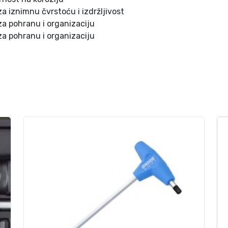
S
a iznimnu čvrstoću i izdržljivost
a
za pohranu i organizaciju
t
za pohranu i organizaciju
a
S
T
3
4
3
9
7
T
k
o
l
i
č
i