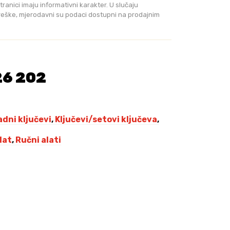
tranici imaju informativni karakter. U slučaju
greške, mjerodavni su podaci dostupni na prodajnim
26 202
dni ključevi
,
Ključevi/setovi ključeva
,
alat
,
Ručni alati