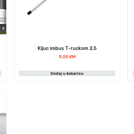
n
a
Kljuc imbus T-ruckom 2,5
9,00
KM
j
Dodaj u košaricu
r
i