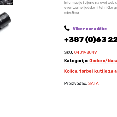
n
Informacije i cijene na ovoj web s
i
eventualne ljudske ili tehničke 
mjestima
h
K
l
Viber narudžbe
j
+387 (0)63 2
u
č
e
SKU:
040198049
v
Kategorije:
Gedore/Nasa
a
I
Kolica, torbe i kutije za 
m
p
Proizvođač:
SATA
a
c
t
1
/