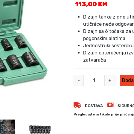
113,00
KM
Dizajn tanke zidne uti
utičnice neće odgovar
Dizajn sa 6 točaka za 
pogonskim alatima
Jednostruki šesterokut
Dizajn opterećenja iz
zatvarača
S
-
+
Dodaj
e
t
N
DOSTAVA
SIGURN
a
s
Pregledajte artikale prije plaćanj
a
d