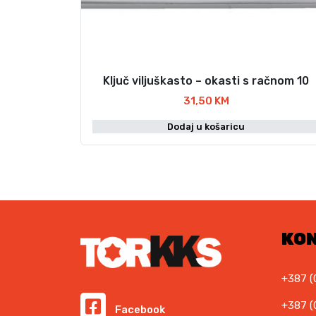
Ključ viljuškasto – okasti s račnom 10
31,50
KM
Dodaj u košaricu
KO
+387 (
+387 (
Facebook