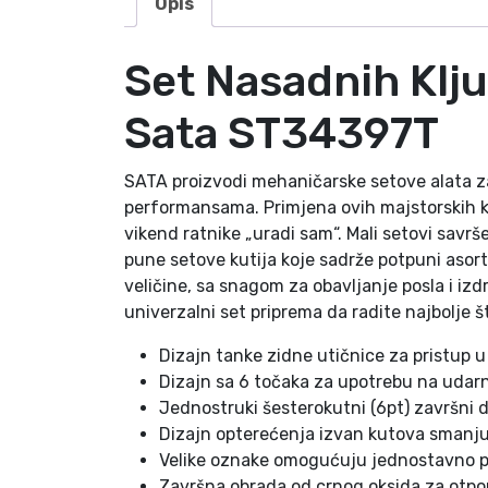
Opis
Set Nasadnih Klj
Sata ST34397T
SATA proizvodi mehaničarske setove alata za 
performansama. Primjena ovih majstorskih ko
vikend ratnike „uradi sam“. Mali setovi savr
pune setove kutija koje sadrže potpuni asorti
veličine, sa snagom za obavljanje posla i izd
univerzalni set priprema da radite najbolje 
Dizajn tanke zidne utičnice za pristup 
Dizajn sa 6 točaka za upotrebu na udar
Jednostruki šesterokutni (6pt) završni 
Dizajn opterećenja izvan kutova smanju
Velike oznake omogućuju jednostavno p
Završna obrada od crnog oksida za otpo