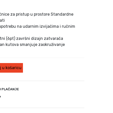
čnice za pristup u prostore Standardne
ati
upotrebu na udarnim izvijačima i ručnim
ni (6pt) završni dizajn zatvarača
van kutova smanjuje zaokruživanje
 u košaricu
O PLAĆANJE
a