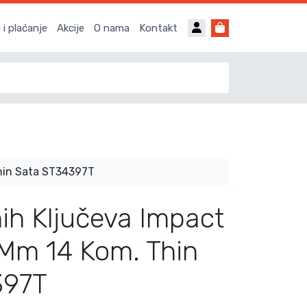
Account
Cart
i plaćanje
Akcije
O nama
Kontakt
Thin Sata ST34397T
ih Ključeva Impact
 Mm 14 Kom. Thin
397T