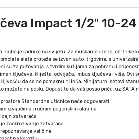
2
″
učeva Impact 1/2″ 10-24
1
0
-
2
4
najbolje radnike na svijetu. Za muškarce i žene, obrtnike ko
M
mpleta alata proteže se izvan auto-trgovine, s univerzalni
m
šeni su za putovanja, s tvrdim kutijama za pohranu i prijen
1
man ključeva, kliješta, odvijača, imbus ključeva i više. Ovi 
4
ržljivošću da se ne pomaknu ni inča. Minijaturni setovi stan
K
što možete na poslu. Dopustite da vaš posao priča, uz SATA 
o
m
u prostore Standardne utičnice neće odgovarati
.
nim izvijačima i ručnim pogonskim alatima
T
dizajn zatvarača
h
je zaokruživanje zatvarača
i
repoznavanje veličine
n
rnost na koroziju