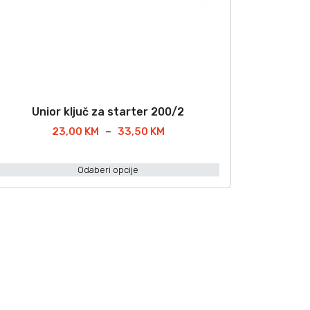
Unior ključ za starter 200/2
O
v
R
23,00
KM
–
33,50
KM
a
a
s
Odaberi opcije
p
p
o
n
o
c
i
z
j
v
e
o
n
d
a