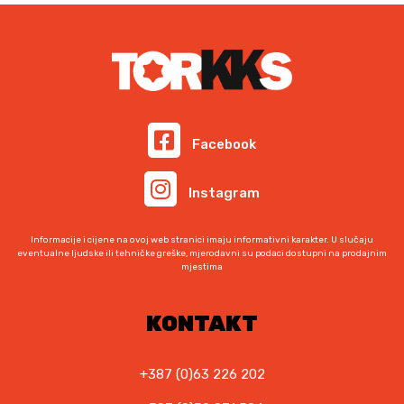
v
i
o
j
e
d
n
i
a
m
:
a
o
v
Facebook
d
i
1
š
Instagram
,
e
8
v
0
Informacije i cijene na ovoj web stranici imaju informativni karakter. U slučaju
a
eventualne ljudske ili tehničke greške, mjerodavni su podaci dostupni na prodajnim
mjestima
r
K
M
i
d
j
KONTAKT
o
a
3
n
3
+387 (0)63 226 202
t
,
i