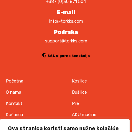
+387 (0)30 871 504
0
.
0
E-mail
O
p
info@torkks.com
K
c
M
Podrska
i
support@torkks.com
j
e
s
SSL sigurna konekcija
e
m
o
Početna
Kosilice
g
u
O nama
Bušilice
o
Kontakt
Pile
d
a
Košarica
AKU mašine
b
Pravila o zaštiti
Odjeća
r
Ova stranica koristi samo nužne kolačiće