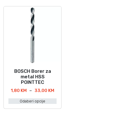
BOSCH Borer za
O
metal HSS
v
POINTTEC
a
R
1,80
KM
–
33,00
KM
j
a
p
Odaberi opcije
s
r
p
o
o
i
n
z
c