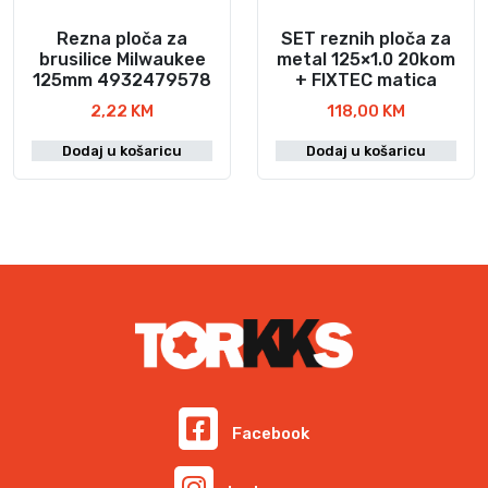
Rezna ploča za
SET reznih ploča za
brusilice Milwaukee
metal 125×1.0 20kom
125mm 4932479578
+ FIXTEC matica
2,22
KM
118,00
KM
Dodaj u košaricu
Dodaj u košaricu
Facebook