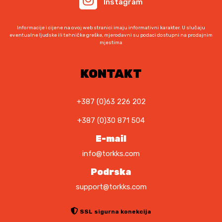
Instagram
Informacije i cijene na ovoj web stranici imaju informativni karakter. U slučaju
eventualne ljudske ili tehničke greške, mjerodavni su podaci dostupni na prodajnim
mjestima
KONTAKT
+387 (0)63 226 202
+387 (0)30 871 504
E-mail
info@torkks.com
Podrska
support@torkks.com
SSL sigurna konekcija