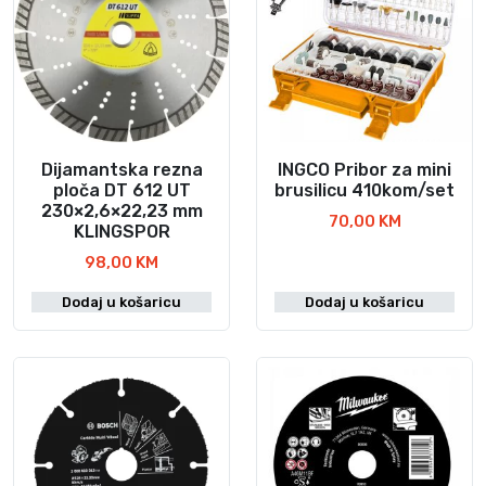
Dijamantska rezna
INGCO Pribor za mini
ploča DT 612 UT
brusilicu 410kom/set
230×2,6×22,23 mm
70,00
KM
KLINGSPOR
98,00
KM
Dodaj u košaricu
Dodaj u košaricu