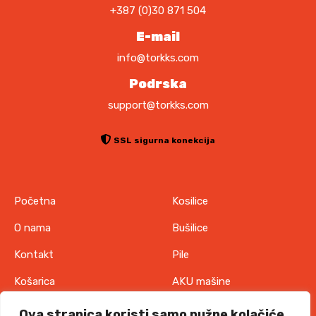
+387 (0)30 871 504
E-mail
info@torkks.com
Podrska
support@torkks.com
SSL sigurna konekcija
Početna
Kosilice
O nama
Bušilice
Kontakt
Pile
Košarica
AKU mašine
Pravila o zaštiti
Odjeća
Ova stranica koristi samo nužne kolačiće