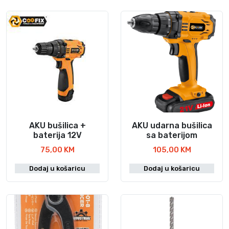
AKU bušilica +
AKU udarna bušilica
baterija 12V
sa baterijom
75,00
KM
105,00
KM
Dodaj u košaricu
Dodaj u košaricu