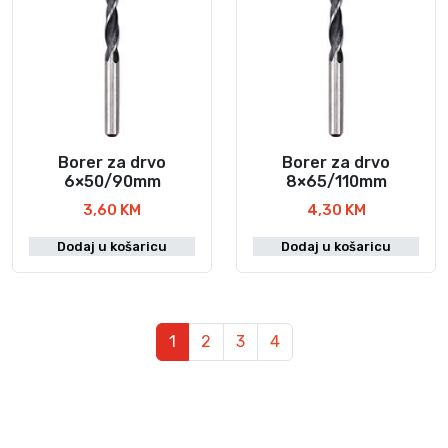
Borer za drvo
Borer za drvo
6×50/90mm
8×65/110mm
3,60
KM
4,30
KM
Dodaj u košaricu
Dodaj u košaricu
Navigacija
Trenutna stranica
Stranica
Stranica
Stranica
1
2
3
4