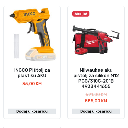
Akcija!
INGCO Pištolj za
Milwaukee aku
plastiku AKU
pištolj za silikon M12
PCG/310C-201B
35,00
KM
4933441655
I
691,00
KM
z
T
585,00
KM
v
r
Dodaj u košaricu
Dodaj u košaricu
o
e
r
n
n
u