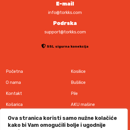
E-mail
info@torkks.com
Podrska
support@torkks.com
SSL sigurna konekcija
Početna
Kosilice
O nama
Bušilice
Kontakt
Pile
Košarica
AKU mašine
Pravila o zaštiti
Odjeća
Ova stranica koristi samo nužne kolačiće
privatnosti
kako bi Vam omogućili bolje i ugodnije
IT oprema