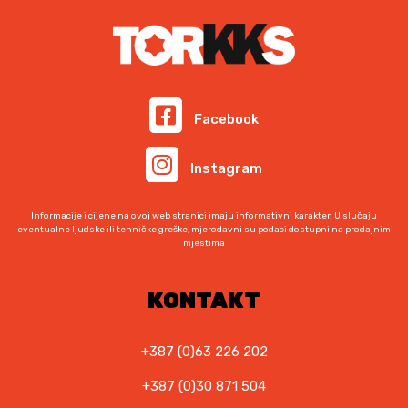
M
K
.
M
.
Facebook
Instagram
Informacije i cijene na ovoj web stranici imaju informativni karakter. U slučaju
eventualne ljudske ili tehničke greške, mjerodavni su podaci dostupni na prodajnim
mjestima
KONTAKT
+387 (0)63 226 202
+387 (0)30 871 504