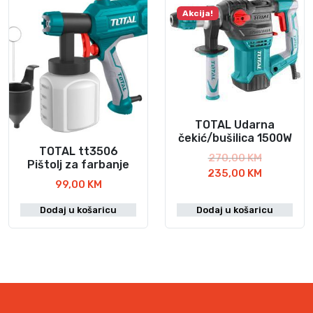
Akcija!
TOTAL Udarna
čekić/bušilica 1500W
TOTAL tt3506
I
270,00
KM
Pištolj za farbanje
z
T
235,00
KM
99,00
KM
v
r
o
e
Dodaj u košaricu
Dodaj u košaricu
r
n
n
u
a
t
c
n
i
a
j
c
e
i