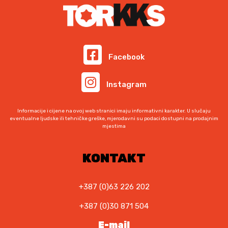
n
j
a
e
b
n
i
a
l
j
Facebook
a
e
j
:
Instagram
e
2
:
3
2
5
Informacije i cijene na ovoj web stranici imaju informativni karakter. U slučaju
eventualne ljudske ili tehničke greške, mjerodavni su podaci dostupni na prodajnim
7
,
mjestima
0
0
,
0
KONTAKT
0
0
K
M
+387 (0)63 226 202
K
.
M
+387 (0)30 871 504
.
E-mail