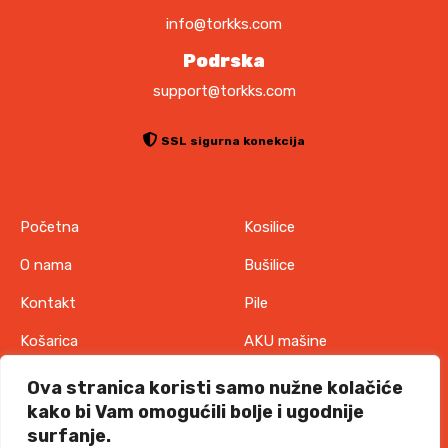
info@torkks.com
Podrska
support@torkks.com
SSL sigurna konekcija
Početna
Kosilice
O nama
Bušilice
Kontakt
Pile
Košarica
AKU mašine
Pravila o zaštiti
Odjeća
Ova stranica koristi samo nužne kolačiće
privatnosti
kako bi Vam omogućili bolje i ugodnije
IT oprema
surfanje.
Uvjeti korištenja