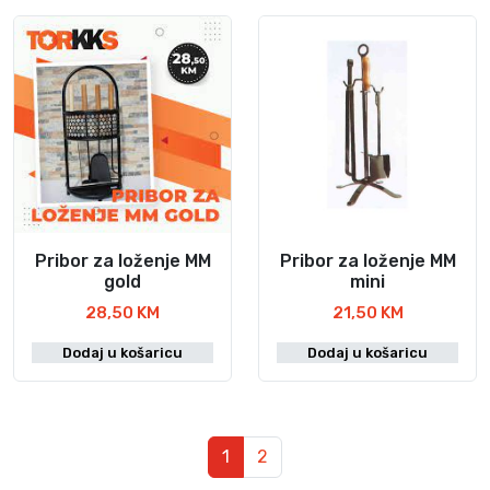
Pribor za loženje MM
Pribor za loženje MM
gold
mini
28,50
KM
21,50
KM
Dodaj u košaricu
Dodaj u košaricu
Navigacija
Trenutna stranica
Stranica
1
2