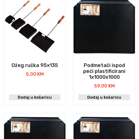
Ožeg ručka 95×135
Podmetači ispod
peći plastificirani
5,00
KM
1x1000x1000
59,00
KM
Dodaj u košaricu
Dodaj u košaricu