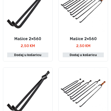
Mašice 2×560
Mašice 2×560
2,50
KM
2,50
KM
Dodaj u košaricu
Dodaj u košaricu