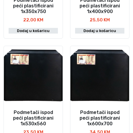
Podmetači ispod
Podmetači ispod
peći plastificirani
peći plastificirani
1x350x750
1x400x900
22,00
KM
25,50
KM
Dodaj u košaricu
Dodaj u košaricu
Podmetači ispod
Podmetači ispod
peći plastificirani
peći plastificirani
1x530x560
1x600x700
23,50
KM
34,50
KM