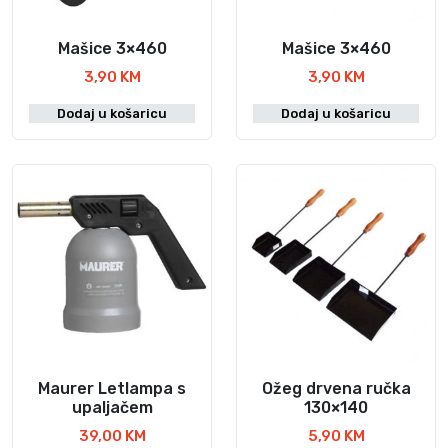
Mašice 3×460
Mašice 3×460
3,90
KM
3,90
KM
Dodaj u košaricu
Dodaj u košaricu
Maurer Letlampa s
Ožeg drvena ručka
upaljačem
130×140
39,00
KM
5,90
KM