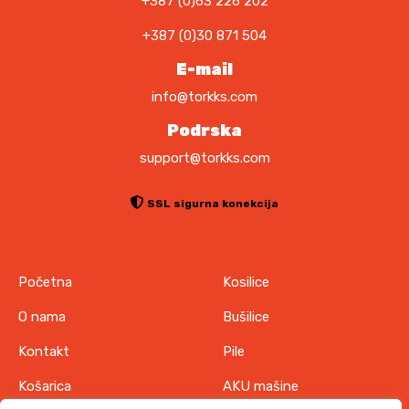
+387 (0)63 226 202
+387 (0)30 871 504
E-mail
info@torkks.com
Podrska
support@torkks.com
SSL sigurna konekcija
Početna
Kosilice
O nama
Bušilice
Kontakt
Pile
Košarica
AKU mašine