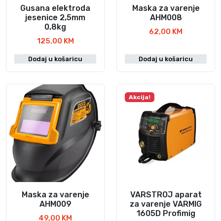
Gusana elektroda
Maska za varenje
jesenice 2,5mm
AHM008
0,8kg
62,00
KM
125,00
KM
Dodaj u košaricu
Dodaj u košaricu
Akcija!
Maska za varenje
VARSTROJ aparat
AHM009
za varenje VARMIG
1605D Profimig
49,00
KM