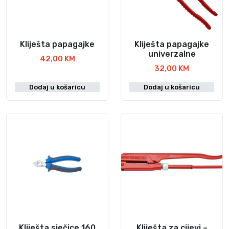
5
.
0
O
p
K
Kliješta papagajke
Kliješta papagajke
c
M
univerzalne
42,00
KM
i
32,00
KM
j
e
Dodaj u košaricu
Dodaj u košaricu
s
e
m
o
g
u
o
d
a
b
r
Kliješta sječice 160
Kliješta za cijevi –