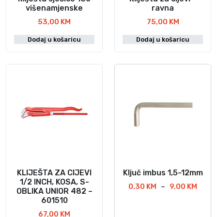
a
višenamjenske
ravna
t
53,00
KM
75,00
KM
i
n
Dodaj u košaricu
Dodaj u košaricu
a
s
t
r
a
n
i
c
i
p
r
KLIJEŠTA ZA CIJEVI
Ključ imbus 1,5-12mm
O
o
1/2 INCH, KOSA, S-
v
R
0,30
KM
–
9,00
KM
i
OBLIKA UNIOR 482 –
a
a
601510
z
s
j
v
67,00
KM