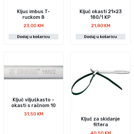
r
b
o
Kljuc imbus T-
Ključ okasti 21×23
r
i
ruckom 8
180/1 KP
a
z
23,00
KM
21,80
KM
t
v
i
Dodaj u košaricu
Dodaj u košaricu
o
n
d
a
a
s
t
r
a
n
i
c
Ključ viljuškasto –
okasti s račnom 10
i
p
31,50
KM
Ključ za skidanje
r
filtera
o
40,50
KM