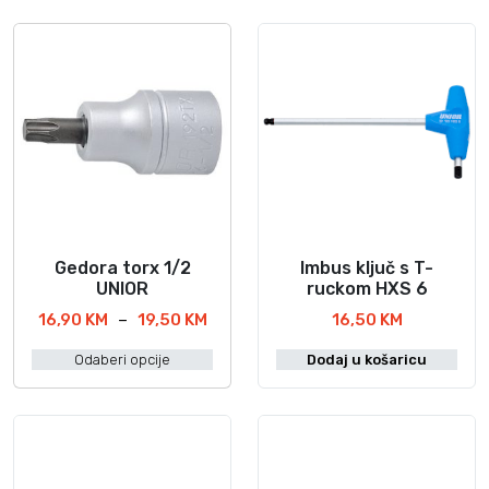
Gedora torx 1/2
Imbus ključ s T-
O
UNIOR
ruckom HXS 6
v
R
16,90
KM
–
19,50
KM
16,50
KM
a
a
j
Odaberi opcije
Dodaj u košaricu
s
p
p
r
o
o
n
i
c
z
i