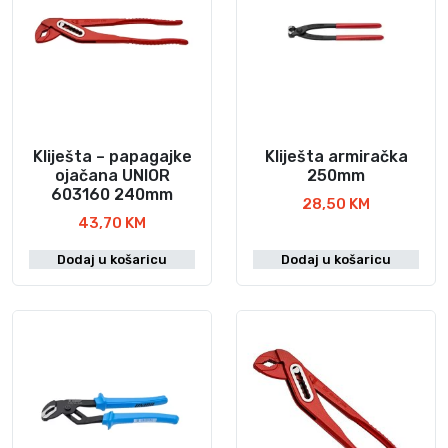
v
j
o
e
d
n
i
a
:
m
o
a
d
Kliješta – papagajke
Kliješta armiračka
v
1
ojačana UNIOR
250mm
i
603160 240mm
6
28,50
KM
š
,
43,70
KM
e
9
v
Dodaj u košaricu
Dodaj u košaricu
0
a
r
K
i
M
j
d
o
a
1
n
9
t
,
i