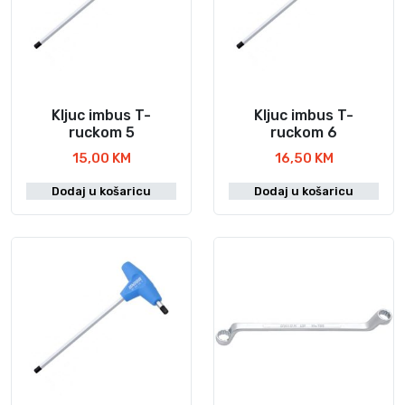
7
n
d
,
t
a
0
i
b
0
.
r
O
K
a
Kljuc imbus T-
Kljuc imbus T-
p
M
t
ruckom 5
ruckom 6
c
i
15,00
KM
16,50
KM
i
n
j
Dodaj u košaricu
a
Dodaj u košaricu
e
s
s
t
e
r
m
a
o
n
g
i
u
c
o
i
d
p
a