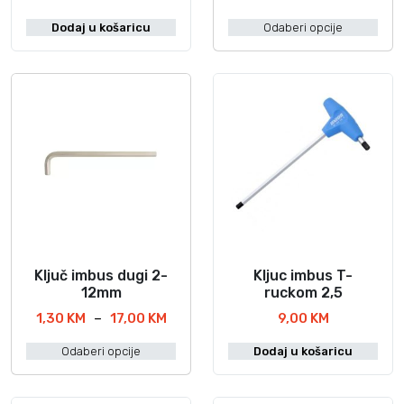
p
p
o
o
r
Dodaj u košaricu
Odaberi opcije
d
n
o
a
c
i
i
z
j
v
e
o
n
d
a
i
:
m
o
d
a
0
v
,
i
Ključ imbus dugi 2-
Kljuc imbus T-
O
3
š
12mm
ruckom 2,5
v
0
e
R
1,30
KM
–
17,00
KM
9,00
KM
a
v
a
K
j
a
Odaberi opcije
Dodaj u košaricu
s
M
p
r
p
d
r
i
o
o