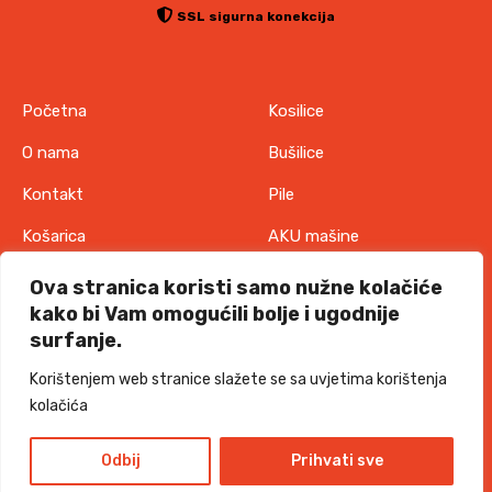
SSL sigurna konekcija
Početna
Kosilice
O nama
Bušilice
Kontakt
Pile
Košarica
AKU mašine
Pravila o zaštiti
Odjeća
Ova stranica koristi samo nužne kolačiće
privatnosti
kako bi Vam omogućili bolje i ugodnije
IT oprema
surfanje.
Uvjeti korištenja
Akcije
Korištenjem web stranice slažete se sa uvjetima korištenja
Politika o kolačićima
kolačića
TORKKS d.o.o. - 2026 sva prava pridržana
Design and development
Odbij
Prihvati sve