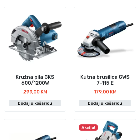
6
9
9
0
,
9
K
0
M
.
K
M
.
Kružna pila GKS
Kutna brusilica GWS
600/1200W
7-115 E
299,00
KM
179,00
KM
Dodaj u košaricu
Dodaj u košaricu
Akcija!