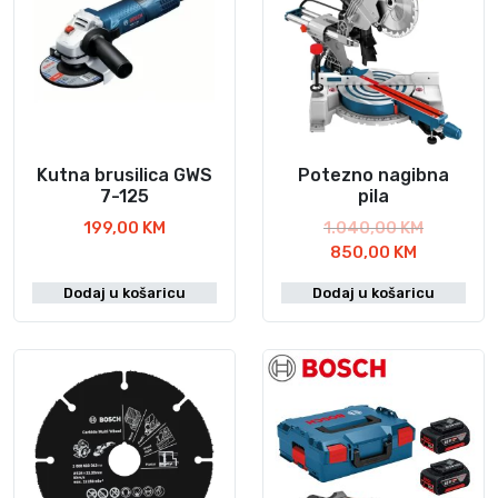
Kutna brusilica GWS
Potezno nagibna
7-125
pila
I
199,00
KM
1.040,00
KM
T
z
850,00
KM
r
v
Dodaj u košaricu
Dodaj u košaricu
e
o
n
r
u
n
t
a
n
c
a
i
c
j
i
e
j
n