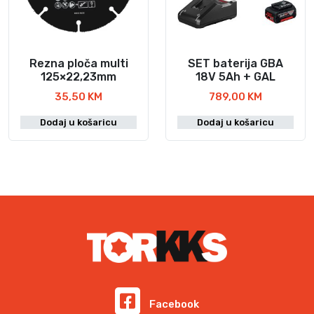
e
a
n
b
a
i
j
l
Rezna ploča multi
SET baterija GBA
e
a
125×22,23mm
18V 5Ah + GAL
:
j
35,50
KM
789,00
KM
8
e
5
:
Dodaj u košaricu
Dodaj u košaricu
0
1
,
.
0
0
0
4
0
K
,
M
0
.
0
K
M
Facebook
.