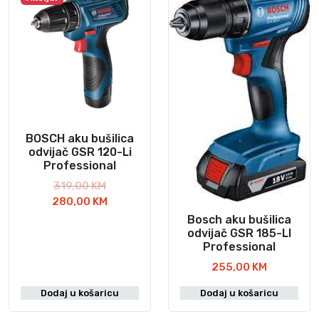
BOSCH aku bušilica
odvijač GSR 120-Li
Professional
I
319,00
KM
z
T
280,00
KM
v
r
Bosch aku bušilica
o
e
odvijač GSR 185-LI
Professional
r
n
n
u
255,00
KM
a
t
Dodaj u košaricu
Dodaj u košaricu
c
n
i
a