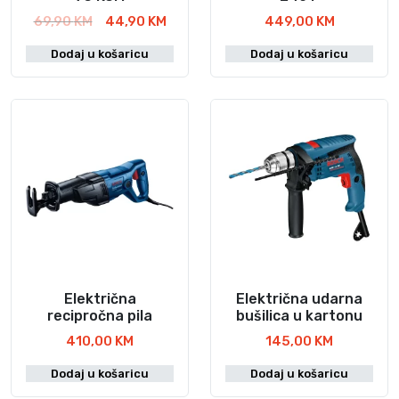
j
:
e
9
I
T
69,90
KM
44,90
KM
449,00
KM
e
1
:
,
z
r
:
2
Dodaj u košaricu
Dodaj u košaricu
4
9
v
e
1
9
9
0
o
n
6
,
,
r
u
9
0
9
K
n
t
,
0
0
M
a
n
0
.
c
a
0
K
K
i
c
M
M
j
i
K
.
.
e
j
M
n
e
.
a
n
b
a
i
j
Električna
Električna udarna
l
e
recipročna pila
bušilica u kartonu
a
:
410,00
KM
145,00
KM
j
4
e
4
Dodaj u košaricu
Dodaj u košaricu
:
,