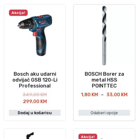
j
c
e
i
Akcija!
n
j
a
e
b
n
i
a
l
j
a
e
j
:
e
2
:
8
Bosch aku udarni
BOSCH Borer za
O
3
0
odvijač GSB 120-Li
metal HSS
v
1
,
Professional
POINTTEC
a
9
0
I
R
349,00
KM
1,80
KM
–
33,00
KM
j
,
0
T
z
a
299,00
KM
p
0
r
v
s
r
0
K
Dodaj u košaricu
Odaberi opcije
e
o
p
o
M
n
r
o
K
.
i
u
n
n
M
z
t
a
c
Akcija!