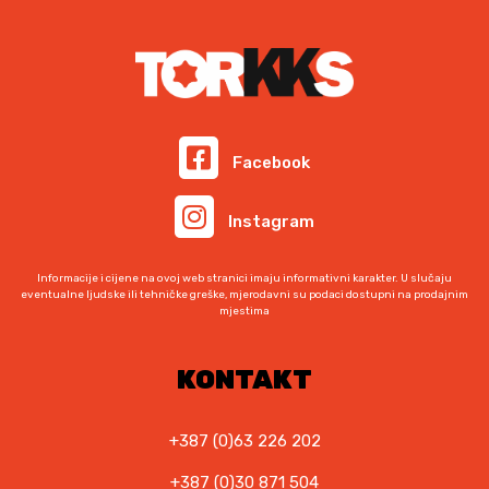
a
a
n
z
z
b
a
t
v
v
i
j
i
o
o
l
e
n
d
d
a
:
a
a
a
j
2
s
e
3
t
Facebook
:
,
r
2
0
a
6
0
Instagram
n
,
i
0
K
Informacije i cijene na ovoj web stranici imaju informativni karakter. U slučaju
c
0
M
eventualne ljudske ili tehničke greške, mjerodavni su podaci dostupni na prodajnim
mjestima
.
i
K
p
M
r
KONTAKT
.
o
i
+387 (0)63 226 202
z
v
+387 (0)30 871 504