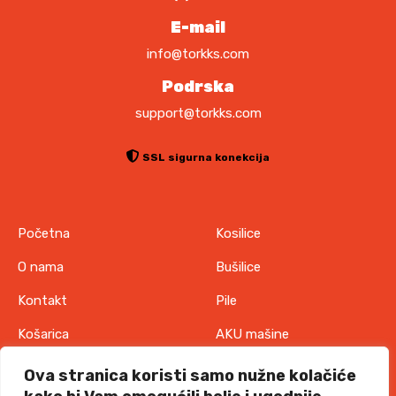
o
E-mail
d
a
info@torkks.com
Podrska
support@torkks.com
SSL sigurna konekcija
Početna
Kosilice
O nama
Bušilice
Kontakt
Pile
Košarica
AKU mašine
Pravila o zaštiti
Odjeća
Ova stranica koristi samo nužne kolačiće
privatnosti