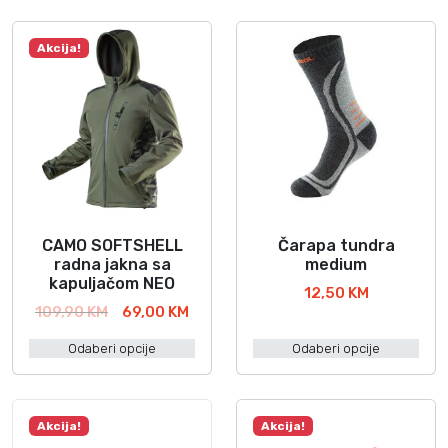
Akcija!
CAMO SOFTSHELL
Čarapa tundra
O
O
radna jakna sa
medium
v
v
kapuljačom NEO
12,50
KM
a
a
I
T
109,90
KM
69,00
KM
j
j
z
r
p
p
Odaberi opcije
Odaberi opcije
v
e
r
r
o
n
o
o
r
u
i
i
n
t
Akcija!
Akcija!
z
z
a
n