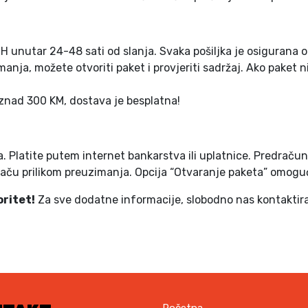
 unutar 24-48 sati od slanja. Svaka pošiljka je osigurana o
anja, možete otvoriti paket i provjeriti sadržaj. Ako paket ni
znad 300 KM, dostava je besplatna!
. Platite putem internet bankarstva ili uplatnice. Predračun 
jaču prilikom preuzimanja. Opcija “Otvaranje paketa” omoguć
oritet!
Za sve dodatne informacije, slobodno nas kontaktira