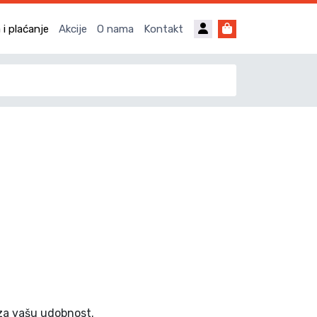
Account
Cart
i plaćanje
Akcije
O nama
Kontakt
 za vašu udobnost.