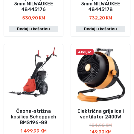
a
e
3mm MILWAUKEE
3mm MILWAUKEE
48445176
48445178
j
:
e
3
530,90
KM
732,20
KM
:
.
Dodaj u košaricu
Dodaj u košaricu
7
9
.
5
0
0
0
,
Akcija!
9
0
,
0
0
0
K
M
K
.
M
.
Čeona-strižna
Električna grijalica i
kosilica Scheppach
ventilator 2400W
BMS196-88
I
184,90
KM
1.499,99
KM
T
z
149,90
KM