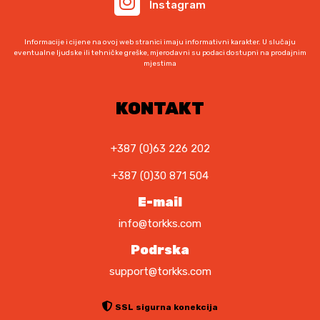
9
4
Instagram
0
,
9
Informacije i cijene na ovoj web stranici imaju informativni karakter. U slučaju
K
0
eventualne ljudske ili tehničke greške, mjerodavni su podaci dostupni na prodajnim
mjestima
M
.
K
M
KONTAKT
.
+387 (0)63 226 202
+387 (0)30 871 504
E-mail
info@torkks.com
Podrska
support@torkks.com
SSL sigurna konekcija