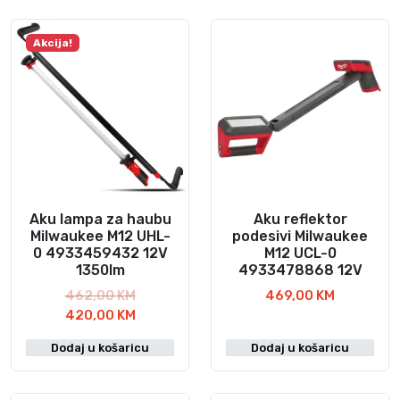
Akcija!
Aku lampa za haubu
Aku reflektor
Milwaukee M12 UHL-
podesivi Milwaukee
0 4933459432 12V
M12 UCL-0
1350lm
4933478868 12V
I
462,00
KM
469,00
KM
z
T
420,00
KM
v
r
Dodaj u košaricu
Dodaj u košaricu
o
e
r
n
n
u