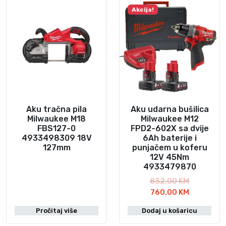
a
t
Akcija!
c
n
i
a
j
c
e
i
n
j
a
e
b
n
i
a
l
j
Aku tračna pila
Aku udarna bušilica
a
e
Milwaukee M18
Milwaukee M12
FBS127-0
FPD2-602X sa dvije
j
:
4933498309 18V
6Ah baterije i
e
4
127mm
punjačem u koferu
:
2
12V 45Nm
4
0
4933479870
6
,
I
832,00
KM
2
0
T
z
760,00
KM
,
0
r
v
0
Pročitaj više
Dodaj u košaricu
e
o
0
K
n
r