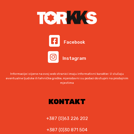
i
c
j
i
e
j
n
e
a
n
b
a
Facebook
i
j
l
e
Instagram
a
:
j
8
e
9
Informacije i cijene na ovoj web stranici imaju informativni karakter. U slučaju
:
,
eventualne ljudske ili tehničke greške, mjerodavni su podaci dostupni na prodajnim
mjestima
1
0
0
0
5
KONTAKT
,
K
0
M
0
.
+387 (0)63 226 202
+387 (0)30 871 504
K