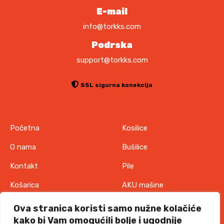
M
E-mail
.
info@torkks.com
Podrska
support@torkks.com
SSL sigurna konekcija
Početna
Kosilice
O nama
Bušilice
Kontakt
Pile
Košarica
AKU mašine
Pravila o zaštiti
Odjeća
Ova stranica koristi samo nužne kolačiće
privatnosti
kako bi Vam omogućili bolje i ugodnije
IT oprema