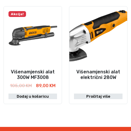
Akcija!
Višenamjenski alat
Višenamjenski alat
300W MF3008
električni 280W
I
T
105,00
KM
89,00
KM
z
r
Dodaj u košaricu
Pročitaj više
v
e
o
n
r
u
n
t
a
n
c
a