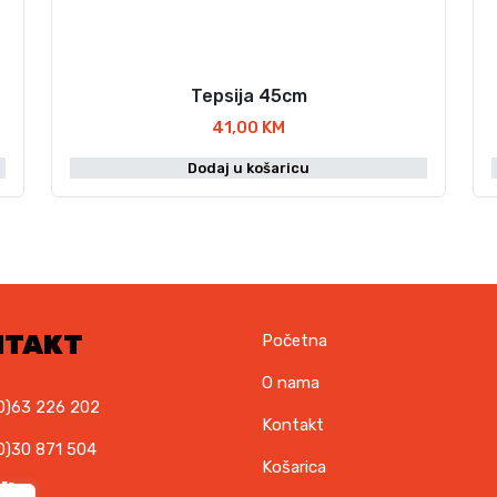
Tepsija 45cm
41,00
KM
Dodaj u košaricu
NTAKT
Početna
O nama
0)63 226 202
Kontakt
0)30 871 504
Košarica
il