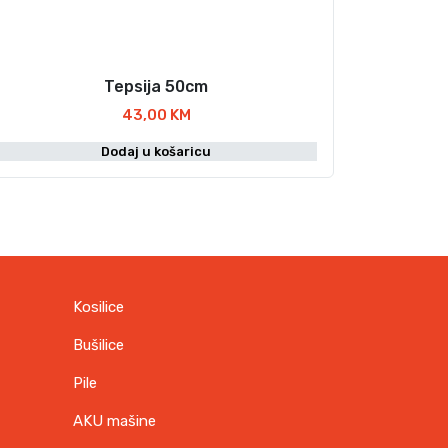
Tepsija 50cm
43,00
KM
Dodaj u košaricu
Kosilice
Bušilice
Pile
AKU mašine