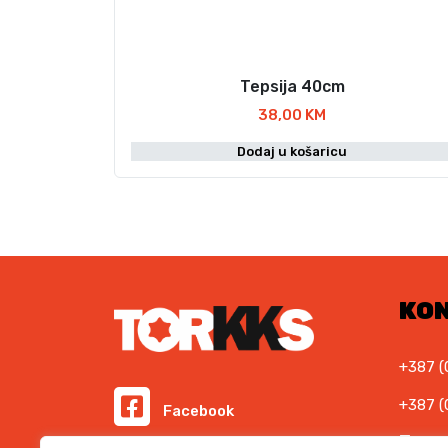
Tepsija 40cm
38,00
KM
Dodaj u košaricu
KO
+387 (
+387 (
Facebook
E-ma