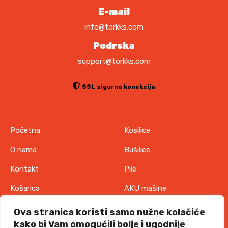
E-mail
info@torkks.com
Podrska
support@torkks.com
SSL sigurna konekcija
Početna
Kosilice
O nama
Bušilice
Kontakt
Pile
Košarica
AKU mašine
Pravila o zaštiti
Odjeća
Ova stranica koristi samo nužne kolačiće
privatnosti
kako bi Vam omogućili bolje i ugodnije
IT oprema