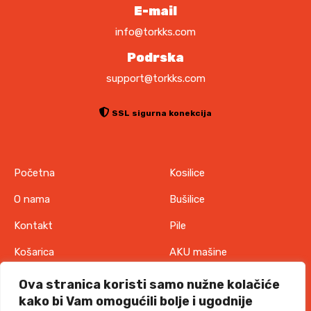
.
M
E-mail
.
info@torkks.com
Podrska
support@torkks.com
SSL sigurna konekcija
Početna
Kosilice
O nama
Bušilice
Kontakt
Pile
Košarica
AKU mašine
Pravila o zaštiti
Odjeća
Ova stranica koristi samo nužne kolačiće
privatnosti
kako bi Vam omogućili bolje i ugodnije
IT oprema