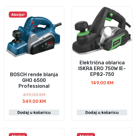
Akcija!
Električna oblarica
ISKRA ERO 750W IE-
EP82-750
BOSCH rende blanja
GHO 6500
149,00
KM
Professional
I
419,00
KM
z
T
349,00
KM
v
r
Dodaj u košaricu
Dodaj u košaricu
o
e
r
n
n
u
a
t