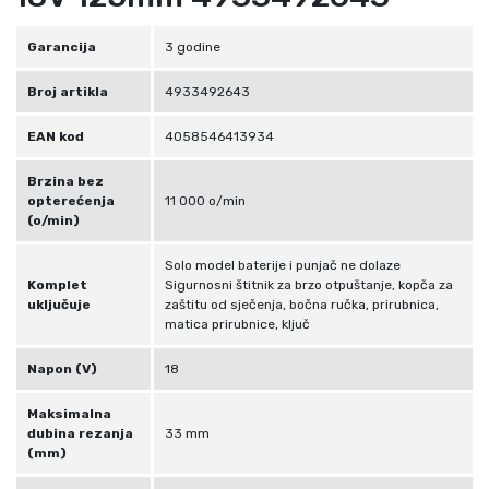
2
5
Garancija
3 godine
X
Broj artikla
4933492643
-
0
EAN kod
4058546413934
1
8
Brzina bez
opterećenja
11 000 o/min
V
(o/min)
1
2
Solo model baterije i punjač ne dolaze
5
Komplet
Sigurnosni štitnik za brzo otpuštanje, kopča za
uključuje
zaštitu od sječenja, bočna ručka, prirubnica,
m
matica prirubnice, ključ
m
4
Napon (V)
18
9
3
Maksimalna
dubina rezanja
33 mm
3
(mm)
4