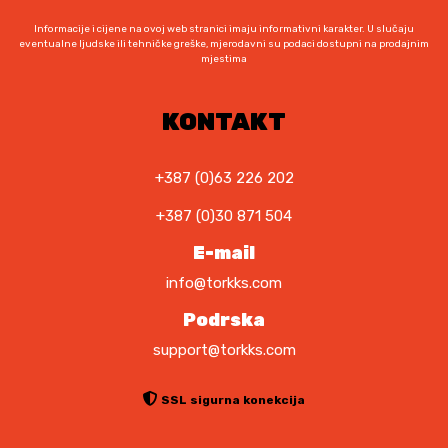
3
:
Informacije i cijene na ovoj web stranici imaju informativni karakter. U slučaju
5
1
eventualne ljudske ili tehničke greške, mjerodavni su podaci dostupni na prodajnim
mjestima
,
.
9
1
0
0
KONTAKT
9
K
,
M
9
+387 (0)63 226 202
.
0
+387 (0)30 871 504
K
E-mail
M
info@torkks.com
.
Podrska
support@torkks.com
SSL sigurna konekcija