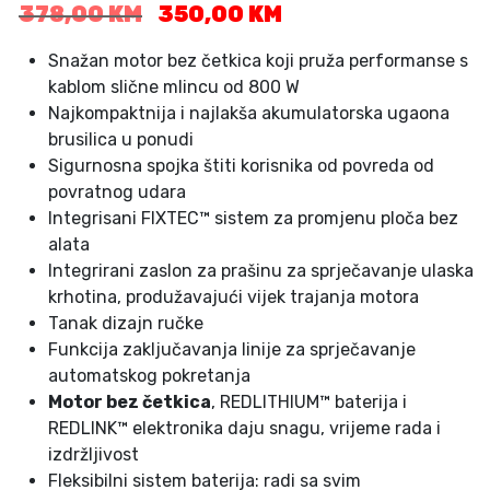
I
T
378,00
KM
350,00
KM
z
r
v
e
Snažan motor bez četkica koji pruža performanse s
o
n
kablom slične mlincu od 800 W
r
u
Najkompaktnija i najlakša akumulatorska ugaona
n
t
brusilica u ponudi
a
n
Sigurnosna spojka štiti korisnika od povreda od
c
a
povratnog udara
i
c
Integrisani FIXTEC™ sistem za promjenu ploča bez
j
i
alata
e
j
Integrirani zaslon za prašinu za sprječavanje ulaska
n
e
krhotina, produžavajući vijek trajanja motora
a
n
b
a
Tanak dizajn ručke
i
j
Funkcija zaključavanja linije za sprječavanje
l
e
automatskog pokretanja
a
:
Motor bez četkica
, REDLITHIUM™ baterija i
j
3
REDLINK™ elektronika daju snagu, vrijeme rada i
e
5
izdržljivost
:
0
Fleksibilni sistem baterija: radi sa svim