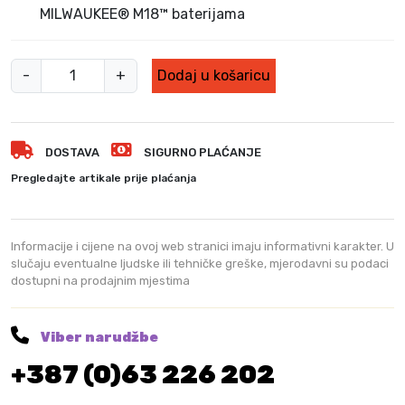
3
,
MILWAUKEE® M18™ baterijama
7
0
8
0
,
A
-
+
Dodaj u košaricu
0
K
k
0
M
u
.
k
K
DOSTAVA
SIGURNO PLAĆANJE
u
M
t
.
Pregledajte artikale prije plaćanja
n
a
b
Informacije i cijene na ovoj web stranici imaju informativni karakter. U
r
slučaju eventualne ljudske ili tehničke greške, mjerodavni su podaci
dostupni na prodajnim mjestima
u
s
i
Viber narudžbe
l
+387 (0)63 226 202
i
c