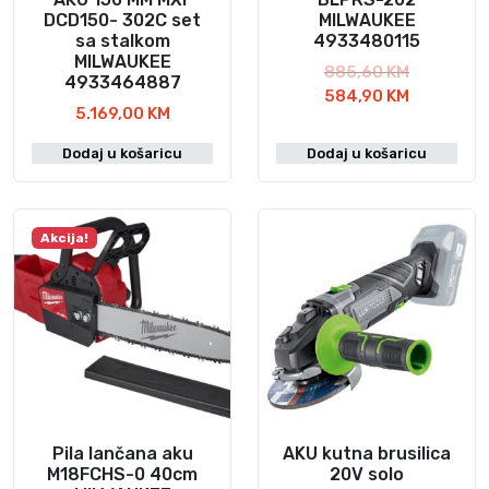
DCD150- 302C set
MILWAUKEE
sa stalkom
4933480115
MILWAUKEE
I
885,60
KM
4933464887
z
T
584,90
KM
5.169,00
KM
v
r
o
e
Dodaj u košaricu
Dodaj u košaricu
r
n
n
u
a
t
c
n
Akcija!
i
a
j
c
e
i
n
j
a
e
b
n
i
a
l
j
Pila lančana aku
AKU kutna brusilica
a
e
M18FCHS-0 40cm
20V solo
j
: