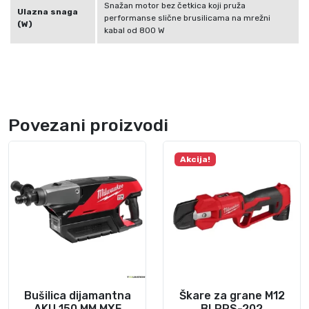
9
Snažan motor bez četkica koji pruža
Ulazna snaga
2
performanse slične brusilicama na mrežni
(W)
kabal od 800 W
6
4
3
k
o
l
Povezani proizvodi
i
č
Akcija!
i
n
a
Bušilica dijamantna
Škare za grane M12
AKU 150 MM MXF
BLPRS-202