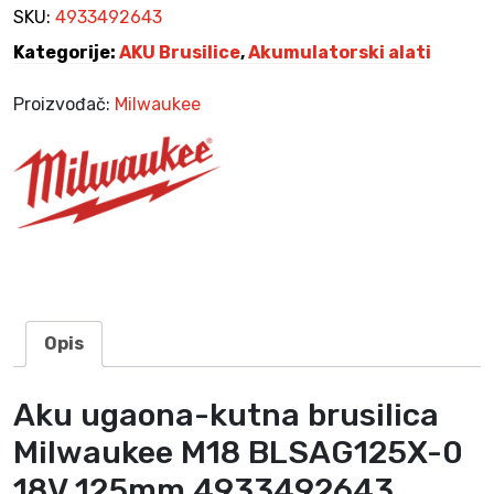
a
SKU:
4933492643
M
Kategorije:
AKU Brusilice
,
Akumulatorski alati
i
l
Proizvođač:
Milwaukee
w
a
u
k
e
e
M
1
8
Opis
B
L
Aku ugaona-kutna brusilica
S
A
Milwaukee M18 BLSAG125X-0
G
18V 125mm 4933492643
1