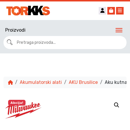
Account
Cart
Me
Proizvodi
Akumulatorski alati
AKU Brusilice
Aku kutna 
Akcija!