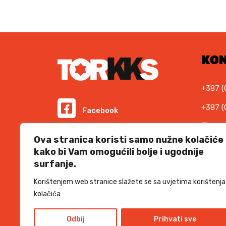
KO
+387 (
+387 (
Facebook
E-ma
Instagram
Ova stranica koristi samo nužne kolačiće
info@t
kako bi Vam omogućili bolje i ugodnije
Podr
surfanje.
Informacije i cijene na ovoj web stranici imaju
informativni karakter. U slučaju eventualne ljudske
suppor
ili tehničke greške, mjerodavni su podaci dostupni na
Korištenjem web stranice slažete se sa uvjetima korištenja
prodajnim mjestima
kolačića
SSL 
Odbij
Prihvati sve