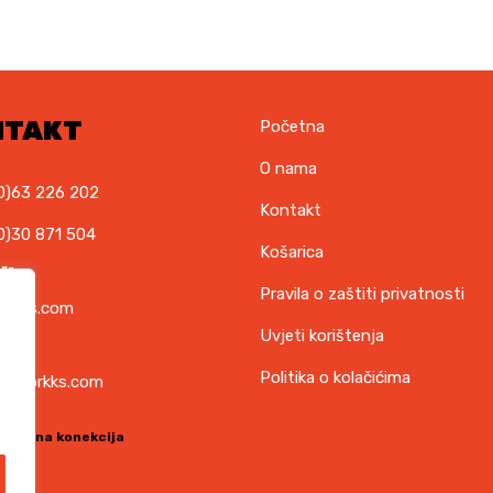
NTAKT
Početna
O nama
0)63 226 202
Kontakt
0)30 871 504
Košarica
il
Pravila o zaštiti privatnosti
orkks.com
Uvjeti korištenja
ska
Politika o kolačićima
t@torkks.com
sigurna konekcija