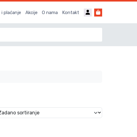
Account
Cart
i plaćanje
Akcije
O nama
Kontakt