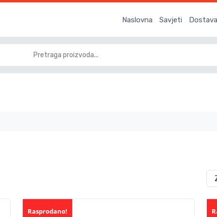
Naslovna
Savjeti
Dostava 
Rasprodano!
R
Akcija!