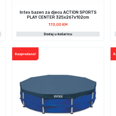
3
,
7
0
Intex bazen za djecu ACTION SPORTS
9
0
PLAY CENTER 325x267x102cm
,
170,00
KM
0
K
0
M
Dodaj u košaricu
.
K
M
Rasprodano!
R
Akcija!
.