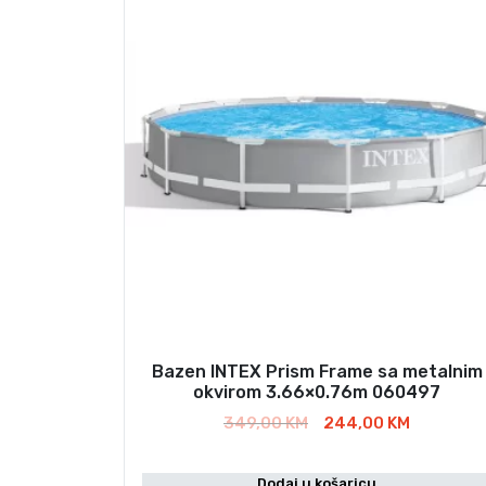
Bazen INTEX Prism Frame sa metalnim
okvirom 3.66×0.76m 060497
I
T
349,00
KM
244,00
KM
z
r
v
e
Dodaj u košaricu