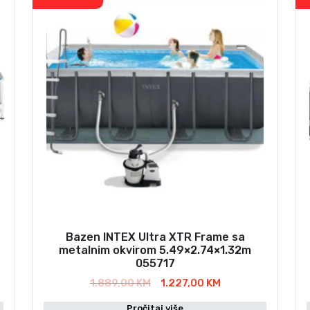
Bazen INTEX Ultra XTR Frame sa
metalnim okvirom 5.49×2.74×1.32m
055717
I
T
1.889,00
KM
1.227,00
KM
z
r
Pročitaj više