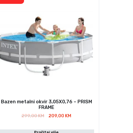
Bazen metalni okvir 3,05X0,76 – PRISM
FRAME
I
T
299,00
KM
209,00
KM
z
r
v
e
Pročitaj više