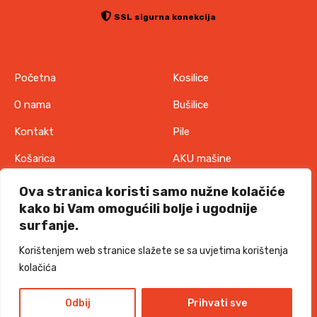
SSL sigurna konekcija
Početna
Kosilice
O nama
Bušilice
Kontakt
Pile
Košarica
AKU mašine
Pravila o zaštiti
Odjeća
Ova stranica koristi samo nužne kolačiće
privatnosti
kako bi Vam omogućili bolje i ugodnije
IT oprema
surfanje.
Uvjeti korištenja
Akcije
Korištenjem web stranice slažete se sa uvjetima korištenja
Politika o kolačićima
kolačića
TORKKS d.o.o. - 2026 sva prava pridržana
Design and development
Odbij
Prihvati sve