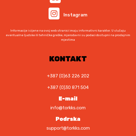
Instagram
Informacije i cijene na ovoj web stranici imaju informativni karakter. U slučaju
eventualne ljudske ili tehničke greške, mjerodavni su podaci dostupni na prodajnim
mjestima
KONTAKT
+387 (0)63 226 202
+387 (0)30 871 504
E-mail
info@torkks.com
Podrska
support@torkks.com