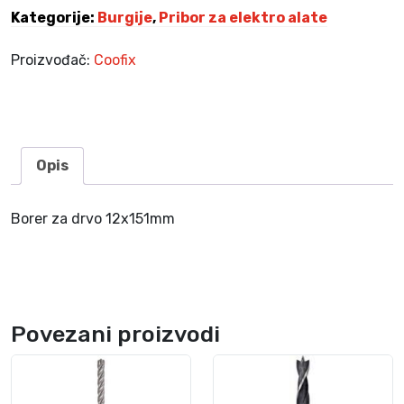
m
Kategorije:
Burgije
,
Pribor za elektro alate
m
k
Proizvođač:
Coofix
o
l
i
č
i
Opis
n
a
Borer za drvo 12x151mm
Povezani proizvodi