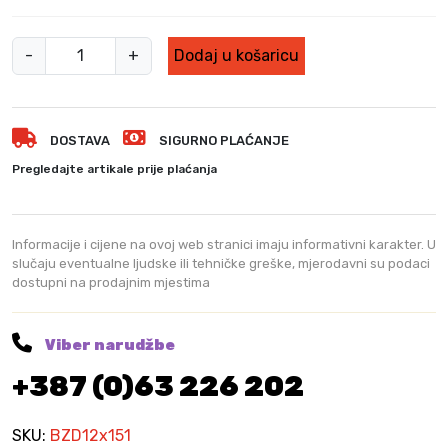
B
-
+
Dodaj u košaricu
o
r
e
DOSTAVA
SIGURNO PLAĆANJE
r
z
Pregledajte artikale prije plaćanja
a
d
r
Informacije i cijene na ovoj web stranici imaju informativni karakter. U
v
slučaju eventualne ljudske ili tehničke greške, mjerodavni su podaci
dostupni na prodajnim mjestima
o
1
2
Viber narudžbe
x
+387 (0)63 226 202
1
5
1
SKU:
BZD12x151