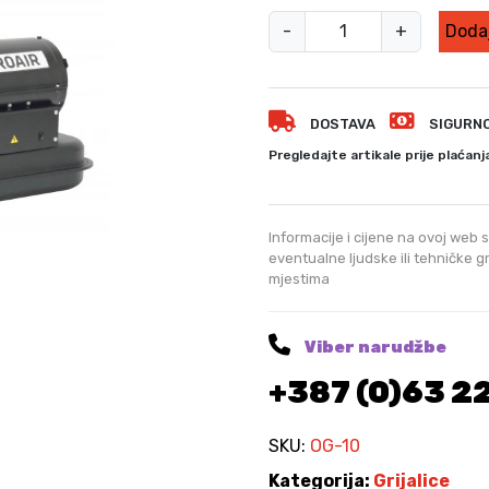
r
D
n
-
+
Dodaj
i
a
c
z
i
e
j
DOSTAVA
SIGURN
l
e
s
Pregledajte artikale prije plaćanj
n
k
a
a
b
t
Informacije i cijene na ovoj web s
i
o
eventualne ljudske ili tehničke 
l
mjestima
p
a
g
j
r
e
Viber narudžbe
:
i
+387 (0)63 2
6
j
9
a
9
l
SKU:
OG-10
,
i
Kategorija:
Grijalice
0