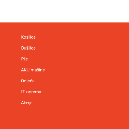
K
M
.
Kosilice
Bušilice
Pile
AKU mašine
Odjeća
IT oprema
Akcije