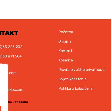
K
M
.
NTAKT
Početna
O nama
0)63 226 202
Kontakt
0)30 871 504
Košarica
il
Pravila o zaštiti privatnosti
orkks.com
Uvjeti korištenja
ska
Politika o kolačićima
t@torkks.com
sigurna konekcija