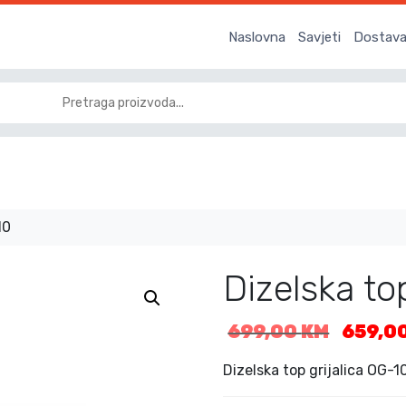
Naslovna
Savjeti
Dostava 
10
Dizelska to
I
699,00
KM
659,0
z
v
Dizelska top grijalica OG-1
o