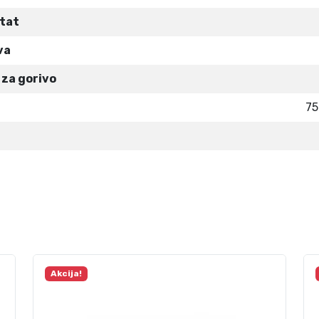
tat
va
za gorivo
75
Akcija!