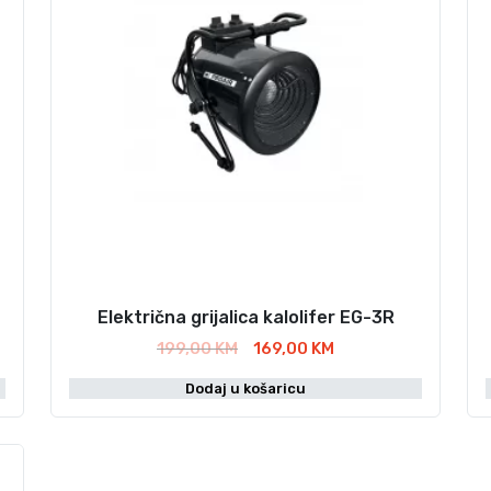
Električna grijalica kalolifer EG-3R
I
T
199,00
KM
169,00
KM
z
r
Dodaj u košaricu
v
e
o
n
r
u
n
t