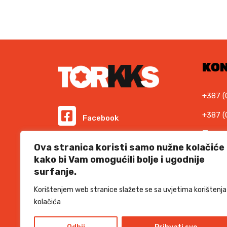
K
M
.
KO
+387 (
+387 (
Facebook
E-ma
Instagram
Ova stranica koristi samo nužne kolačiće
info@t
kako bi Vam omogućili bolje i ugodnije
Podr
surfanje.
Informacije i cijene na ovoj web stranici imaju
informativni karakter. U slučaju eventualne ljudske
suppor
ili tehničke greške, mjerodavni su podaci dostupni na
Korištenjem web stranice slažete se sa uvjetima korištenja
prodajnim mjestima
kolačića
SSL 