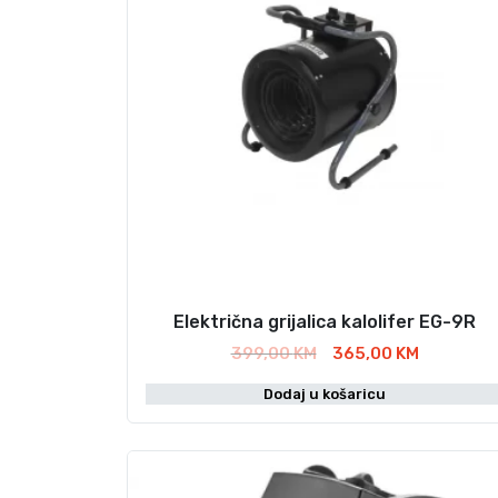
Električna grijalica kalolifer EG-9R
I
T
399,00
KM
365,00
KM
z
r
Dodaj u košaricu
v
e
o
n
r
u
n
t