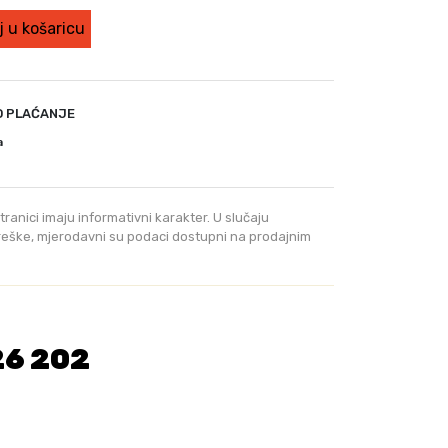
u
t
 u košaricu
n
a
c
i
O PLAĆANJE
j
a
e
n
a
tranici imaju informativni karakter. U slučaju
j
greške, mjerodavni su podaci dostupni na prodajnim
e
:
6
5
9
26 202
,
0
0
K