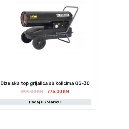
Dizelska top grijalica sa kolicima OG-30
I
T
899,00
KM
775,00
KM
z
r
Dodaj u košaricu
v
e
o
n
r
u
n
t