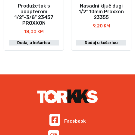
Produžetak s
Nasadni ključ dugi
adapterom
1/2″ 10mm Proxxon
1/2″-3/8″ 23457
23355
PROXXON
9,20
KM
18,00
KM
Dodaj u košaricu
Dodaj u košaricu
Facebook