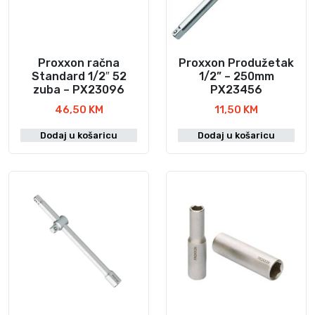
n
a
Proxxon račna
Proxxon Produžetak
Standard 1/2″ 52
1/2” – 250mm
zuba – PX23096
PX23456
46,50
KM
11,50
KM
Dodaj u košaricu
Dodaj u košaricu