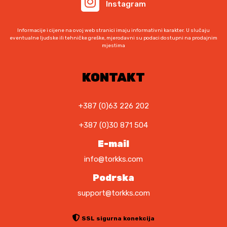
Instagram
Informacije i cijene na ovoj web stranici imaju informativni karakter. U slučaju
eventualne ljudske ili tehničke greške, mjerodavni su podaci dostupni na prodajnim
mjestima
KONTAKT
+387 (0)63 226 202
+387 (0)30 871 504
E-mail
info@torkks.com
Podrska
support@torkks.com
SSL sigurna konekcija