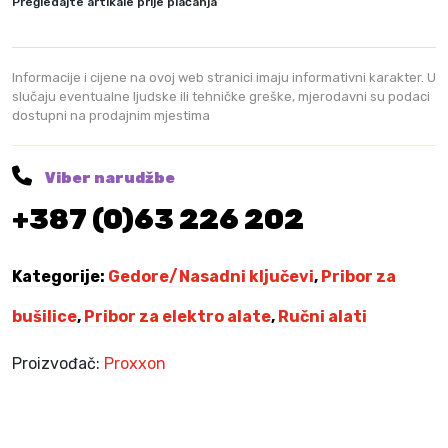
n
Pregledajte artikale prije plaćanja
i
k
l
Informacije i cijene na ovoj web stranici imaju informativni karakter. U
j
slučaju eventualne ljudske ili tehničke greške, mjerodavni su podaci
dostupni na prodajnim mjestima
u
č
T
Viber narudžbe
o
+387 (0)63 226 202
r
x
1
Kategorije:
Gedore/Nasadni ključevi
,
Pribor za
/
4
bušilice
,
Pribor za elektro alate
,
Ručni alati
”
T
Proizvođač:
Proxxon
T
X
3