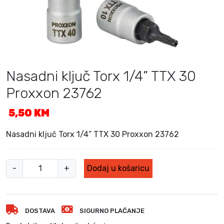
Nasadni ključ Torx 1/4” TTX 30
Proxxon 23762
5,50
KM
Nasadni ključ Torx 1/4” TTX 30 Proxxon 23762
N
-
+
Dodaj u košaricu
a
s
a
DOSTAVA
SIGURNO PLAĆANJE
d