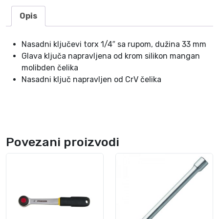
0
P
Opis
r
o
Nasadni ključevi torx 1/4″ sa rupom, dužina 33 mm
x
Glava ključa napravljena od krom silikon mangan
x
molibden čelika
o
Nasadni ključ napravljen od CrV čelika
n
2
3
7
6
Povezani proizvodi
2
k
o
l
i
č
i