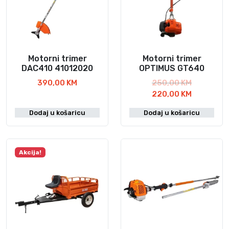
Motorni trimer
Motorni trimer
DAC410 41012020
OPTIMUS GT640
I
390,00
KM
250,00
KM
z
T
220,00
KM
v
r
Dodaj u košaricu
Dodaj u košaricu
o
e
r
n
n
u
a
t
Akcija!
c
n
i
a
j
c
e
i
n
j
a
e
b
n