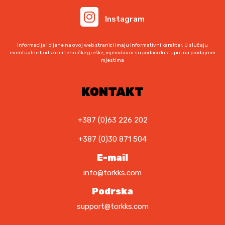
e
a
Instagram
:
j
1
e
.
:
Informacije i cijene na ovoj web stranici imaju informativni karakter. U slučaju
1
1
eventualne ljudske ili tehničke greške, mjerodavni su podaci dostupni na prodajnim
mjestima
9
.
9
3
,
5
KONTAKT
0
0
0
,
0
+387 (0)63 226 202
K
0
+387 (0)30 871 504
M
.
K
E-mail
M
info@torkks.com
.
Podrska
support@torkks.com