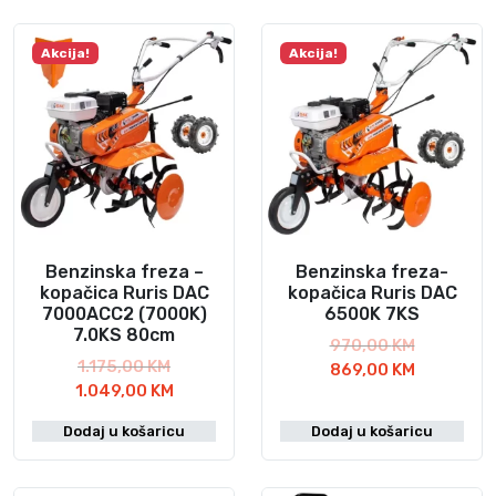
Akcija!
Akcija!
Benzinska freza –
Benzinska freza-
kopačica Ruris DAC
kopačica Ruris DAC
7000ACC2 (7000K)
6500K 7KS
7.0KS 80cm
I
970,00
KM
I
1.175,00
KM
z
T
869,00
KM
z
T
1.049,00
KM
v
r
v
r
o
e
Dodaj u košaricu
Dodaj u košaricu
o
e
r
n
r
n
n
u
n
u
a
t