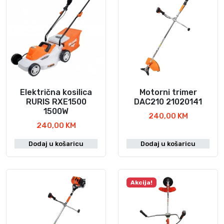
0
K
.
0
K
M
M
.
K
.
M
.
Električna kosilica
Motorni trimer
RURIS RXE1500
DAC210 21020141
1500W
240,00
KM
240,00
KM
Dodaj u košaricu
Dodaj u košaricu
Akcija!