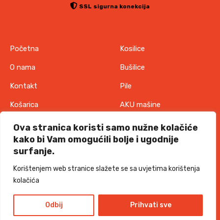
SSL sigurna konekcija
Početna
Kosilice
O nama
Bušilice
Kontakt
Pile
Košarica
AKU mašine
Pravila o zaštiti
Odjeća
Ova stranica koristi samo nužne kolačiće
privatnosti
kako bi Vam omogućili bolje i ugodnije
IT oprema
surfanje.
Uvjeti korištenja
Akcije
Korištenjem web stranice slažete se sa uvjetima korištenja
Politika o kolačićima
kolačića
TORKKS d.o.o. - 2026 sva prava pridržana
Design and development
Odbij
Prihvati sve