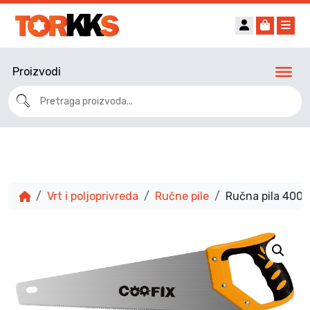
Account
Cart
Me
Proizvodi
Vrt i poljoprivreda
Ručne pile
Ručna pila 40