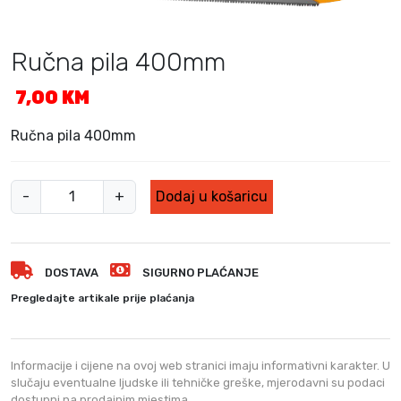
Ručna pila 400mm
7,00
KM
Ručna pila 400mm
R
-
+
Dodaj u košaricu
u
č
n
DOSTAVA
SIGURNO PLAĆANJE
a
p
Pregledajte artikale prije plaćanja
i
l
a
Informacije i cijene na ovoj web stranici imaju informativni karakter. U
4
slučaju eventualne ljudske ili tehničke greške, mjerodavni su podaci
dostupni na prodajnim mjestima