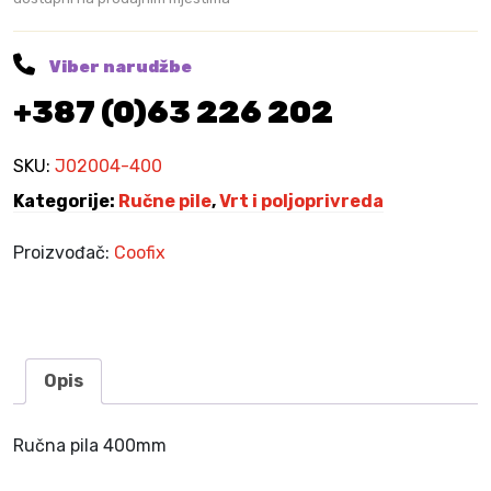
0
0
m
Viber narudžbe
m
+387 (0)63 226 202
k
o
l
SKU:
J02004-400
i
Kategorije:
Ručne pile
,
Vrt i poljoprivreda
č
i
Proizvođač:
Coofix
n
a
Opis
Ručna pila 400mm