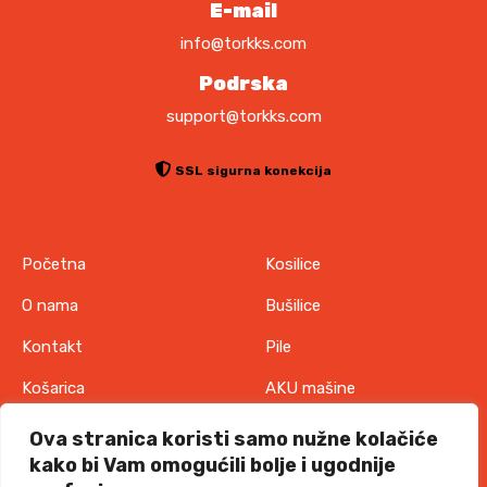
E-mail
info@torkks.com
Podrska
support@torkks.com
SSL sigurna konekcija
Početna
Kosilice
O nama
Bušilice
Kontakt
Pile
Košarica
AKU mašine
Pravila o zaštiti
Odjeća
Ova stranica koristi samo nužne kolačiće
privatnosti
kako bi Vam omogućili bolje i ugodnije
IT oprema