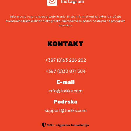
Instagram
Informacije i cijene na ovoj web stranici imaju informativni karakter. U slučaju
eventualne ljudske ili tehničke greške, mjerodavni su podaci dostupni na prodajnim
mjestima
KONTAKT
+387 (0)63 226 202
+387 (0)30 871 504
E-mail
info@torkks.com
Podrska
support@torkks.com
SSL sigurna konekcija