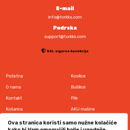
E-mail
info@torkks.com
Podrska
support@torkks.com
SSL sigurna konekcija
Početna
Kosilice
O nama
Bušilice
Kontakt
Pile
Košarica
AKU mašine
Pravila o zaštiti
Odjeća
Ova stranica koristi samo nužne kolačiće
privatnosti
kako bi Vam omogućili bolje i ugodnije