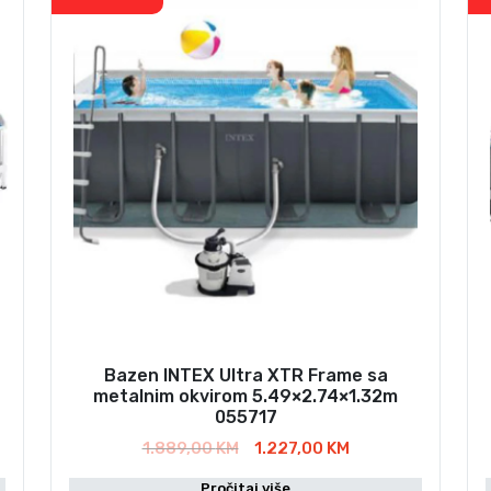
Bazen INTEX Ultra XTR Frame sa
metalnim okvirom 5.49×2.74×1.32m
055717
I
T
1.889,00
KM
1.227,00
KM
z
r
Pročitaj više