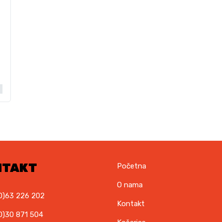
NTAKT
Početna
O nama
0)63 226 202
Kontakt
0)30 871 504