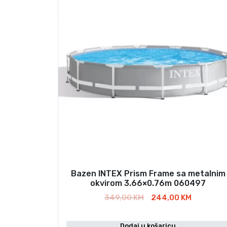
Bazen INTEX Prism Frame sa metalnim
okvirom 3.66×0.76m 060497
I
T
349,00
KM
244,00
KM
z
r
v
e
Dodaj u košaricu