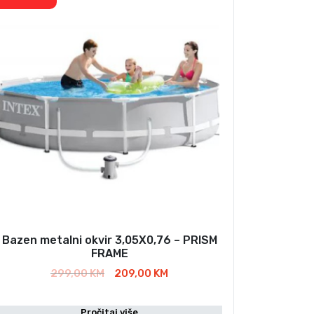
Bazen metalni okvir 3,05X0,76 – PRISM
FRAME
I
T
299,00
KM
209,00
KM
z
r
v
e
Pročitaj više