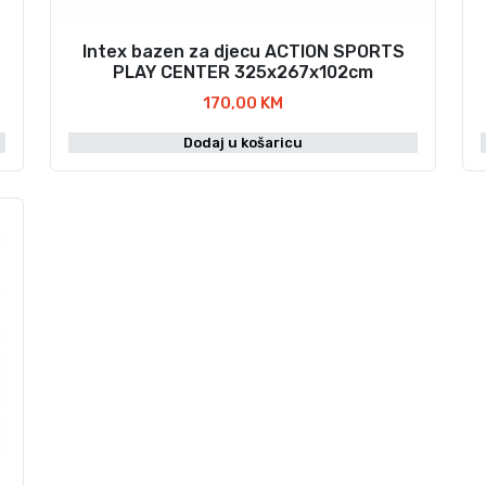
3
,
7
0
Intex bazen za djecu ACTION SPORTS
9
0
PLAY CENTER 325x267x102cm
,
170,00
KM
0
K
0
M
Dodaj u košaricu
.
K
M
.