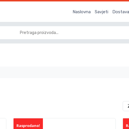
Naslovna
Savjeti
Dostava 
Rasprodano!
R
Akcija!