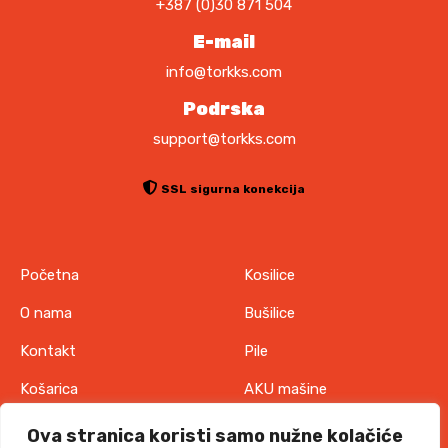
+387 (0)30 871 504
E-mail
info@torkks.com
Podrska
support@torkks.com
SSL sigurna konekcija
Početna
Kosilice
O nama
Bušilice
Kontakt
Pile
Košarica
AKU mašine
Pravila o zaštiti
Odjeća
Ova stranica koristi samo nužne kolačiće