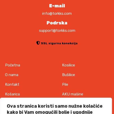
E-mail
info@torkks.com
Podrska
support@torkks.com
SSL sigurna konekcija
Početna
Kosilice
O nama
Bušilice
Kontakt
Pile
Košarica
AKU mašine
Pravila o zaštiti
Odjeća
Ova stranica koristi samo nužne kolačiće
privatnosti
kako bi Vam omogućili bolje i ugodnije
IT oprema