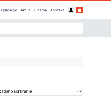
Account
Cart
i plaćanje
Akcije
O nama
Kontakt