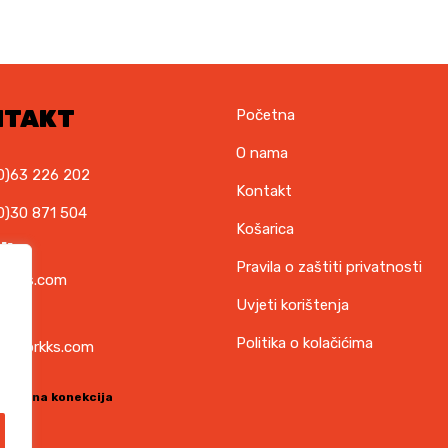
NTAKT
Početna
O nama
0)63 226 202
Kontakt
0)30 871 504
Košarica
il
Pravila o zaštiti privatnosti
orkks.com
Uvjeti korištenja
ska
Politika o kolačićima
t@torkks.com
sigurna konekcija