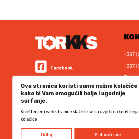
KO
+387 (
+387 (
Facebook
E-ma
Instagram
Ova stranica koristi samo nužne kolačiće
info@t
kako bi Vam omogućili bolje i ugodnije
Podr
surfanje.
Informacije i cijene na ovoj web stranici imaju
informativni karakter. U slučaju eventualne ljudske
suppor
ili tehničke greške, mjerodavni su podaci dostupni na
Korištenjem web stranice slažete se sa uvjetima korištenja
prodajnim mjestima
kolačića
SSL 
Odbij
Prihvati sve