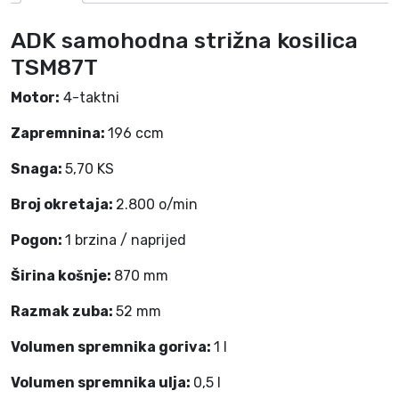
c
ADK samohodna strižna kosilica
a
TSM87T
T
S
Motor:
4-taktni
M
8
Zapremnina:
196 ccm
7
Snaga:
5,70 KS
T
k
Broj okretaja:
2.800 o/min
o
l
Pogon:
1 brzina / naprijed
i
Širina košnje:
870 mm
č
i
Razmak zuba:
52 mm
n
a
Volumen spremnika goriva:
1 l
Volumen spremnika ulja:
0,5 l