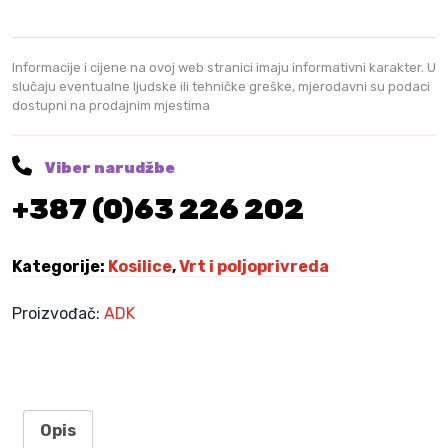
l
e
o
a
:
h
j
1
o
Informacije i cijene na ovoj web stranici imaju informativni karakter. U
e
.
d
slučaju eventualne ljudske ili tehničke greške, mjerodavni su podaci
:
4
dostupni na prodajnim mjestima
n
1
2
a
.
5
s
6
,
Viber narudžbe
t
3
0
+387 (0)63 226 202
r
0
0
i
,
ž
0
K
Kategorije:
Kosilice
,
Vrt i poljoprivreda
0
M
n
.
a
Proizvođač:
ADK
K
k
M
o
.
s
i
l
Opis
i