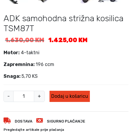
ADK samohodna strižna kosilica
TSM87T
I
T
1.630,00
KM
1.425,00
KM
z
r
v
e
Motor:
4-taktni
o
n
Zapremnina:
196 ccm
r
u
n
t
Snaga:
5,70 KS
a
n
c
a
i
c
A
-
+
Dodaj u košaricu
j
i
D
e
j
K
n
e
s
a
n
DOSTAVA
SIGURNO PLAĆANJE
a
b
a
m
i
j
Pregledajte artikale prije plaćanja