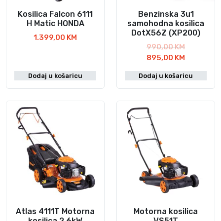
Kosilica Falcon 6111
Benzinska 3u1
H Matic HONDA
samohodna kosilica
DotX56Z (XP200)
1.399,00
KM
I
990,00
KM
z
T
895,00
KM
v
r
Dodaj u košaricu
Dodaj u košaricu
o
e
r
n
n
u
a
t
c
n
i
a
j
c
e
i
n
j
a
e
b
n
i
a
l
j
Atlas 4111T Motorna
Motorna kosilica
a
e
kosilica 2.6kW
VS51T