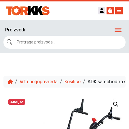
Account
Cart
Me
Proizvodi
Vrt i poljoprivreda
Kosilice
ADK samohodna str
Akcija!