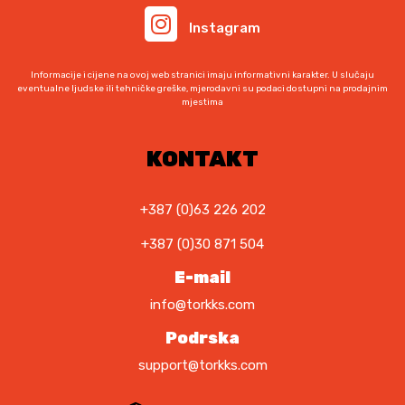
Instagram
Informacije i cijene na ovoj web stranici imaju informativni karakter. U slučaju
eventualne ljudske ili tehničke greške, mjerodavni su podaci dostupni na prodajnim
mjestima
KONTAKT
+387 (0)63 226 202
+387 (0)30 871 504
E-mail
info@torkks.com
Podrska
support@torkks.com