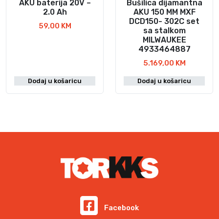
l
j
AKU baterija 20V –
Bušilica dijamantna
a
e
2.0 Ah
AKU 150 MM MXF
DCD150- 302C set
j
:
59,00
KM
sa stalkom
e
4
MILWAUKEE
:
4
4933464887
4
4
5.169,00
KM
8
,
9
5
Dodaj u košaricu
Dodaj u košaricu
,
0
9
0
K
M
K
.
M
.
Facebook