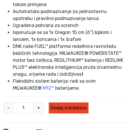
7
,
tokom primjene
6
0
Automatsko podmazivanje za jednostavnu
4
0
upotrebu i pravilno podmazivanje lanca
,
Ugrađena pohrana za scrench
0
K
0
M
Isporučuje se sa 1x Oregon 15 cm (6″) šipkom i
.
lancem, 1x koricama i 1x šrafom
K
DNK naše FUEL™ platforme redefinira ravnotežu
M
bežičnih tehnologija. MILWAUKEE® POWERSTATE™
.
motor bez četkica, REDLITHIUM™ baterija i REDLINK
PLUS™ elektronska inteligencija pruža izvanrednu
snagu, vrijeme rada i izdržljivost
Fleksibilni sistem baterija: radi sa svim
MILWAUKEE®
M12™
baterijama
M
-
+
Dodaj u košaricu
i
l
w