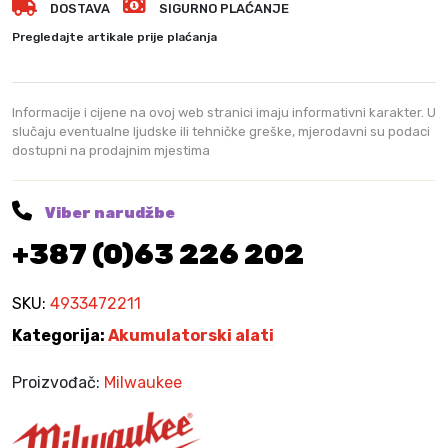
DOSTAVA
SIGURNO PLAĆANJE
a
u
Pregledajte artikale prije plaćanja
k
e
e
Informacije i cijene na ovoj web stranici imaju informativni karakter. U
A
slučaju eventualne ljudske ili tehničke greške, mjerodavni su podaci
dostupni na prodajnim mjestima
k
u
p
Viber narudžbe
i
+387 (0)63 226 202
l
a
–
SKU:
4933472211
m
Kategorija:
Akumulatorski alati
o
t
Proizvođač:
Milwaukee
o
r
k