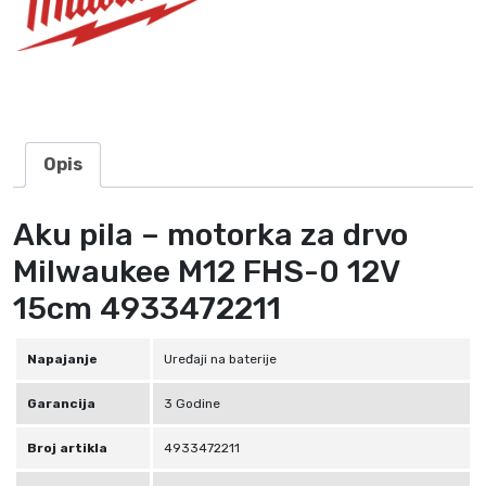
a
z
a
d
r
v
Opis
o
M
Aku pila – motorka za drvo
1
2
Milwaukee M12 FHS-0 12V
F
15cm 4933472211
H
S
-
Napajanje
Uređaji na baterije
0
Garancija
3 Godine
1
2
Broj artikla
4933472211
V