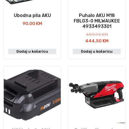
Ubodna pila AKU
Puhalo AKU M18
FBLG3-0 MILWAUKEE
90,00
KM
4933493301
I
489,90
KM
z
T
444,50
KM
v
r
Dodaj u košaricu
Dodaj u košaricu
o
e
r
n
n
u
a
t
c
n
i
a
j
c
e
i
n
j
a
e
b
n
i
a