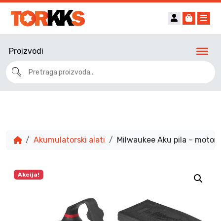
Account
Cart
Me
Proizvodi
Akumulatorski alati
Milwaukee Aku pila – motor
Akcija!