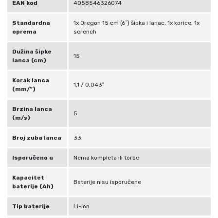
1
EAN kod
4058546326074
5
Standardna
1x Oregon 15 cm (6˝) šipka i lanac, 1x korice, 1x
c
oprema
scrench
m
4
Dužina šipke
15
9
lanca (cm)
3
Korak lanca
3
1,1 / 0,043″
(mm/”)
4
7
Brzina lanca
5
2
(m/s)
2
Broj zuba lanca
33
1
1
Isporučeno u
Nema kompleta ili torbe
k
o
Kapacitet
Baterije nisu isporučene
baterije (Ah)
l
i
Tip baterije
Li-ion
č