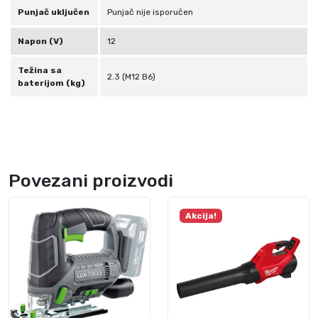
i
Punjač uključen
Punjač nije isporučen
n
a
Napon (V)
12
Težina sa
2.3 (M12 B6)
baterijom (kg)
Povezani proizvodi
Akcija!