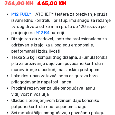
I
T
764,00
KM
465,00
KM
z
r
v
e
M12 FUEL™
HATCHET™ testera za orezivanje pruža
o
n
izvanrednu kontrolu i pristup, ima snagu za rezanje
r
u
tvrdog drveta od 75 mm i pruža do 120 rezova po
n
t
punjenju na
M12 B4
bateriji
a
n
Dizajniran da zadovolji potrebe profesionalaca za
c
a
održavanje krajolika u pogledu ergonomije,
i
c
performansi i izdržljivosti
j
i
Teška 2,3 kg i kompaktnog dizajna, akumulatorska
e
j
pila za orezivanje daje vam povećanu kontrolu i
n
e
manevriranje u područjima s uskim pristupom
a
n
b
a
Lako dostupan zatezač lanca osigurava brzo
i
j
prilagođavanje napetosti lanca
l
e
Prozirni rezervoar za ulje omogućava jasnu
a
:
vidljivost nivoa ulja
j
4
Okidač s promjenjivom brzinom daje korisniku
e
6
potpunu kontrolu nad rasponom snage
:
5
Svi metalni šiljci omogućavaju povećanu polugu