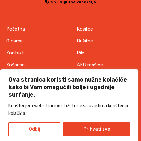
SSL sigurna konekcija
Početna
Kosilice
O nama
Bušilice
Kontakt
Pile
Košarica
AKU mašine
Pravila o zaštiti
Odjeća
Ova stranica koristi samo nužne kolačiće
privatnosti
kako bi Vam omogućili bolje i ugodnije
IT oprema
surfanje.
Uvjeti korištenja
Akcije
Korištenjem web stranice slažete se sa uvjetima korištenja
Politika o kolačićima
kolačića
TORKKS d.o.o. - 2026 sva prava pridržana
Design and development
Odbij
Prihvati sve