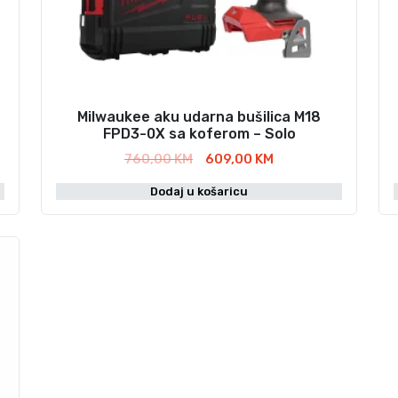
Milwaukee aku udarna bušilica M18
FPD3-0X sa koferom – Solo
I
T
760,00
KM
609,00
KM
z
r
Dodaj u košaricu
v
e
o
n
r
u
n
t
a
n
c
a
i
c
j
i
e
j
n
e
a
n