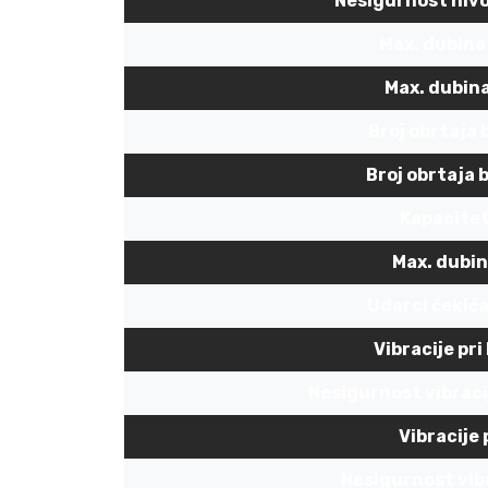
Nesigurnost nivo
Max. dubina
Max. dubina
Broj obrtaja 
Broj obrtaja 
Kapacitet
Max. dubin
Udarci čekić
Vibracije pr
Nesigurnost vibraci
Vibracije 
Nesigurnost vibr