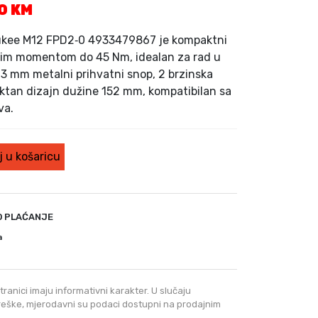
T
00
KM
r
e
aukee M12 FPD2‑0 4933479867 je kompaktni
n
etnim momentom do 45 Nm, idealan za rad u
u
3 mm metalni prihvatni snop, 2 brzinska
t
aktan dizajn dužine 152 mm, kompatibilan sa
n
va.
a
c
i
 u košaricu
j
e
n
a
O PLAĆANJE
j
a
e
:
3
5
tranici imaju informativni karakter. U slučaju
0
greške, mjerodavni su podaci dostupni na prodajnim