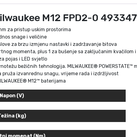
F
P
 Milwaukee M12 FPD2-0 4933
D
2
mm za pristup uskim prostorima
-
nos snage i veličine
0
love za brzu izmjenu nastavki i zadržavanje bitova
4
tnog momenta, plus 1 za bušenje sa zaključanim kvačilom i 
9
a pojas i LED svjetlo
3
avnotežu bežičnih tehnologija. MILWAUKEE® POWERSTATE™ mo
3
 pruža izvanrednu snagu, vrijeme rada i izdržljivost
4
im MILWAUKEE® M12™ baterijama
7
9
Napon (V)
8
6
7
Težina (kg)
1
2
rtni momenat (Nm)
V