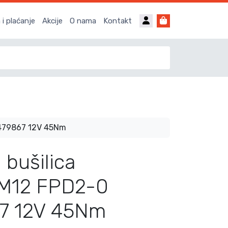
Account
Cart
i plaćanje
Akcije
O nama
Kontakt
3479867 12V 45Nm
 bušilica
 M12 FPD2-0
7 12V 45Nm