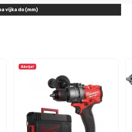
na vijka do (mm)
Akcija!