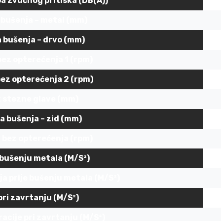
a zvučnog pritiska (DB(A))
 bušenja – metal (mm)
 bušenja – drvo (mm)
bez opterećenja 1 (rpm)
bez opterećenja 2 (rpm)
 stezne glave (mm)
a bušenja – zid (mm)
a bez opterećenja (rpm)
i bušenju metala (M/S²)
ja prije bušenju metala (M/S²)
pri zavrtanju (M/S²)
acije pri zavrtanju (M/S²)