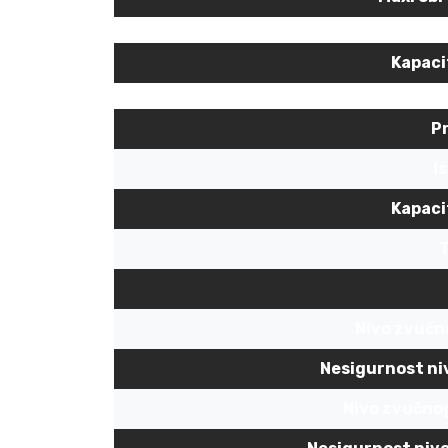
Kapaci
P
I
Kapaci
T
Nivo zvučn
Nesigurnost ni
Nivo zvučnog