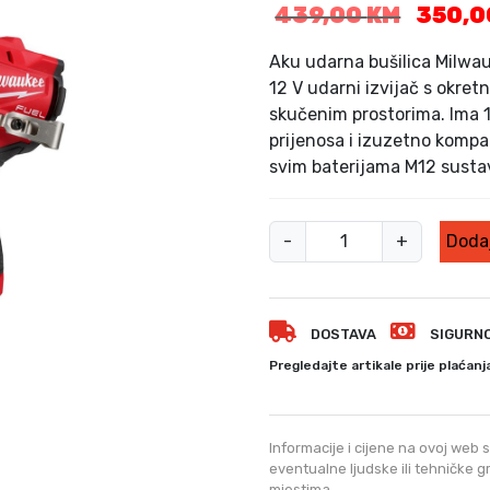
I
439,00
KM
350,
z
v
Aku udarna bušilica Milw
o
12 V udarni izvijač s okr
r
skučenim prostorima. Ima 1
n
prijenosa i izuzetno komp
a
svim baterijama M12 susta
c
i
j
A
-
+
Dodaj
e
k
n
u
a
u
b
DOSTAVA
SIGURN
d
i
a
Pregledajte artikale prije plaćanj
l
r
a
n
j
a
e
Informacije i cijene na ovoj web s
:
b
eventualne ljudske ili tehničke 
mjestima