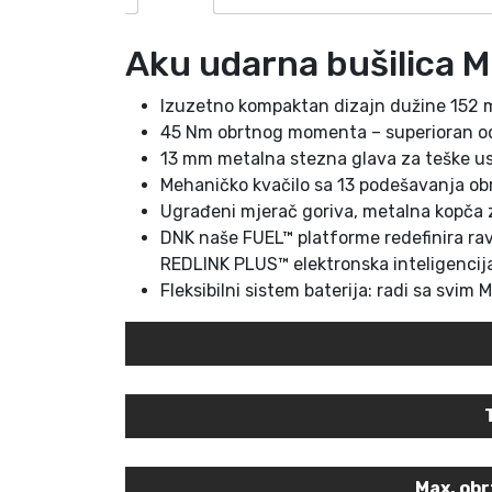
Aku udarna bušilica
Izuzetno kompaktan dizajn dužine 152 
45 Nm obrtnog momenta – superioran od
13 mm metalna stezna glava za teške us
Mehaničko kvačilo sa 13 podešavanja obr
Ugrađeni mjerač goriva, metalna kopča z
DNK naše FUEL™ platforme redefinira r
REDLINK PLUS™ elektronska inteligencija
Fleksibilni sistem baterija: radi sa sv
Max. ob