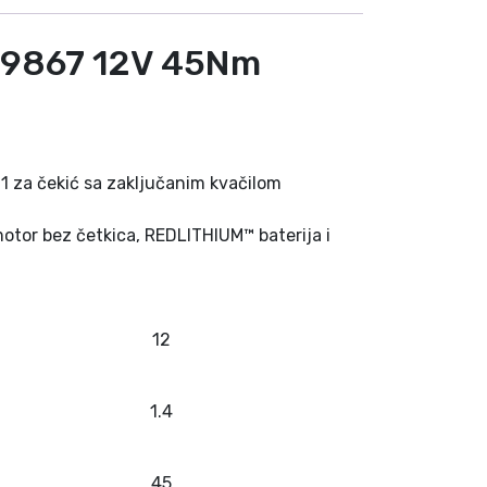
479867 12V 45Nm
1 za čekić sa zaključanim kvačilom
tor bez četkica, REDLITHIUM™ baterija i
12
1.4
45