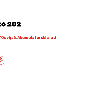
,
0
0
K
26 202
M
.
/Odvijač
,
Akumulatorski alati