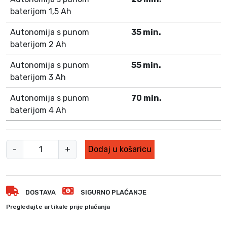
baterijom 1,5 Ah
Autonomija s punom
35 min.
baterijom 2 Ah
Autonomija s punom
55 min.
baterijom 3 Ah
Autonomija s punom
70 min.
baterijom 4 Ah
A
-
+
Dodaj u košaricu
k
u
m
DOSTAVA
SIGURNO PLAĆANJE
u
l
Pregledajte artikale prije plaćanja
a