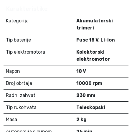
Karakteristike
Kategorija
Akumulatorski
trimeri
Tip baterije
Fuse 18 V, Li-ion
Tip elektromotora
Kolektorski
elektromotor
Napon
18 V
Broj obrtaja
10000 rpm
Radni zahvat
230 mm
Tip rukohvata
Teleskopski
Masa
2 kg
Autonomija s punom
25 min.