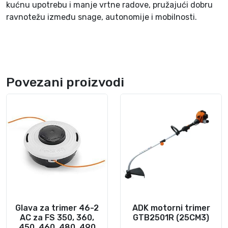
kućnu upotrebu i manje vrtne radove, pružajući dobru
a
ravnotežu između snage, autonomije i mobilnosti.
Povezani proizvodi
Glava za trimer 46-2
ADK motorni trimer
AC za FS 350, 360,
GTB2501R (25CM3)
450, 460, 480, 490