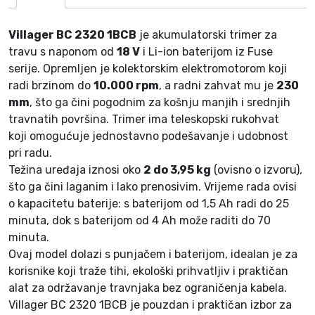
B
C
Villager BC 2320 1BCB
je akumulatorski trimer za
B
travu s naponom od
18 V
i Li-ion baterijom iz Fuse
–
serije. Opremljen je kolektorskim elektromotorom koji
V
radi brzinom do
10.000 rpm
, a radni zahvat mu je
230
i
mm
, što ga čini pogodnim za košnju manjih i srednjih
l
travnatih površina. Trimer ima teleskopski rukohvat
l
koji omogućuje jednostavno podešavanje i udobnost
a
pri radu.
g
Težina uređaja iznosi oko
2 do 3,95 kg
(ovisno o izvoru),
e
što ga čini laganim i lako prenosivim. Vrijeme rada ovisi
r
o kapacitetu baterije: s baterijom od 1,5 Ah radi do 25
k
minuta, dok s baterijom od 4 Ah može raditi do 70
o
minuta.
l
Ovaj model dolazi s punjačem i baterijom, idealan je za
i
korisnike koji traže tihi, ekološki prihvatljiv i praktičan
č
alat za održavanje travnjaka bez ograničenja kabela.
i
Villager BC 2320 1BCB je pouzdan i praktičan izbor za
n