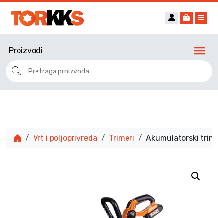
Account
Cart
Me
Proizvodi
Vrt i poljoprivreda
Trimeri
Akumulatorski trim