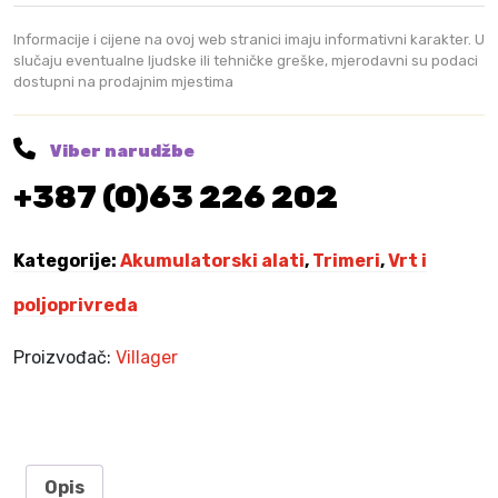
t
o
Informacije i cijene na ovoj web stranici imaju informativni karakter. U
r
slučaju eventualne ljudske ili tehničke greške, mjerodavni su podaci
dostupni na prodajnim mjestima
s
k
i
Viber narudžbe
t
+387 (0)63 226 202
r
i
m
Kategorije:
Akumulatorski alati
,
Trimeri
,
Vrt i
e
r
poljoprivreda
B
C
Proizvođač:
Villager
2
3
2
0
1
Opis