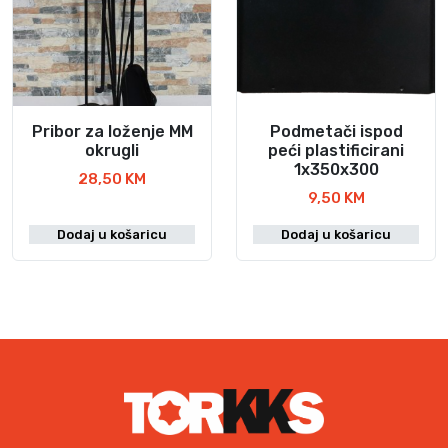
Pribor za loženje MM
Podmetači ispod
okrugli
peći plastificirani
1x350x300
28,50
KM
9,50
KM
Dodaj u košaricu
Dodaj u košaricu