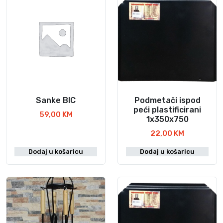
e
l
e
n
a
k
o
l
Sanke BIC
Podmetači ispod
i
peći plastificirani
59,00
KM
1x350x750
č
i
22,00
KM
n
Dodaj u košaricu
Dodaj u košaricu
a