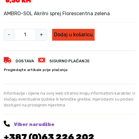
8,50
KM
AMBRO-SOL Akrilni sprej Florescentna zelena
A
-
+
Dodaj u košaricu
M
B
R
DOSTAVA
SIGURNO PLAĆANJE
O
-
Pregledajte artikale prije plaćanja
S
O
L
Informacije i cijene na ovoj web stranici imaju informativni karakter. U
A
slučaju eventualne ljudske ili tehničke greške, mjerodavni su podaci
dostupni na prodajnim mjestima
k
r
i
Viber narudžbe
l
+387 (0)63 226 202
n