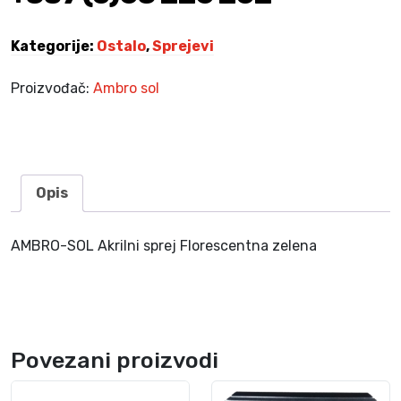
i
s
Kategorije:
Ostalo
,
Sprejevi
p
r
Proizvođač:
Ambro sol
e
j
F
l
o
Opis
r
e
AMBRO-SOL Akrilni sprej Florescentna zelena
s
c
e
n
t
Povezani proizvodi
n
a
z