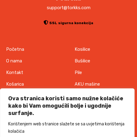
support@torkks.com
SSL sigurna konekcija
Početna
Kosilice
O nama
Bušilice
Kontakt
Pile
Košarica
AKU mašine
Pravila o zaštiti
Odjeća
Ova stranica koristi samo nužne kolačiće
privatnosti
kako bi Vam omogućili bolje i ugodnije
IT oprema
surfanje.
Uvjeti korištenja
Akcije
Korištenjem web stranice slažete se sa uvjetima korištenja
Politika o kolačićima
kolačića