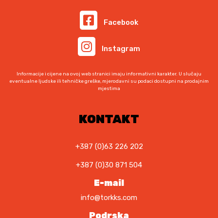
Facebook
Instagram
Informacije i cijene na ovoj web stranici imaju informativni karakter. U slučaju
eventualne ljudske ili tehničke greške, mjerodavni su podaci dostupni na prodajnim
mjestima
KONTAKT
+387 (0)63 226 202
+387 (0)30 871 504
E-mail
info@torkks.com
Podrska