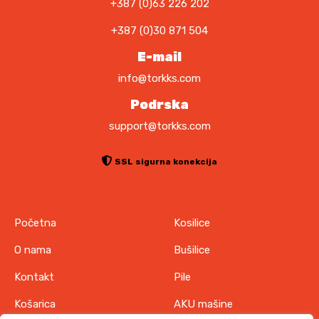
+387 (0)63 226 202
+387 (0)30 871 504
E-mail
info@torkks.com
Podrska
support@torkks.com
SSL sigurna konekcija
Početna
Kosilice
O nama
Bušilice
Kontakt
Pile
Košarica
AKU mašine