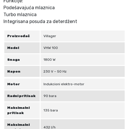
Funkcije:
Podešavajuća mlaznica
Turbo mlaznica
Integrisana posuda za deterdžent
Proizvođač
Villager
Model
VHW 100
Snaga
1800 W
Napon
230 V – 50 Hz
Motor
Indukcioni elektro-motor
Radni pritisak
90 bara
Maksimalni
135 bara
pritisak
Maksimalni
432 l/h