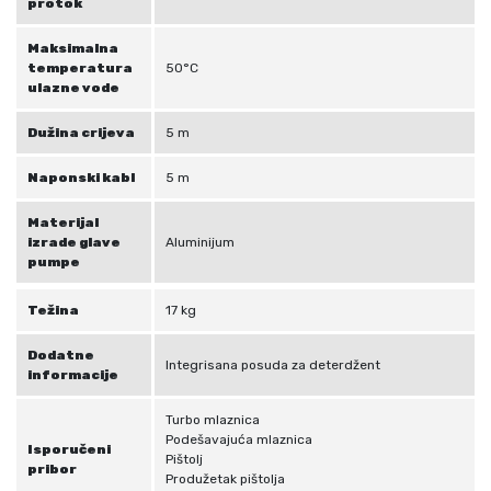
protok
Maksimalna
temperatura
50°C
ulazne vode
Dužina crijeva
5 m
Naponski kabl
5 m
Materijal
izrade glave
Aluminijum
pumpe
Težina
17 kg
Dodatne
Integrisana posuda za deterdžent
informacije
Turbo mlaznica
Podešavajuća mlaznica
Isporučeni
Pištolj
pribor
Produžetak pištolja