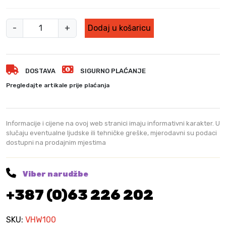
A
-
+
Dodaj u košaricu
p
a
r
DOSTAVA
SIGURNO PLAĆANJE
a
t
Pregledajte artikale prije plaćanja
z
a
p
Informacije i cijene na ovoj web stranici imaju informativni karakter. U
r
slučaju eventualne ljudske ili tehničke greške, mjerodavni su podaci
dostupni na prodajnim mjestima
a
n
j
Viber narudžbe
e
+387 (0)63 226 202
V
H
W
SKU:
VHW100