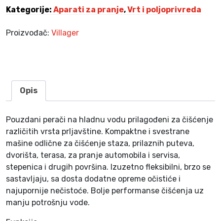
-
Kategorije:
Aparati za pranje
,
Vrt i poljoprivreda
1
0
Proizvođač:
Villager
0
k
o
l
i
Opis
č
i
Pouzdani perači na hladnu vodu prilagođeni za čišćenje
n
različitih vrsta prljavštine. Kompaktne i svestrane
a
mašine odlične za čišćenje staza, prilaznih puteva,
dvorišta, terasa, za pranje automobila i servisa,
stepenica i drugih površina. Izuzetno fleksibilni, brzo se
sastavljaju, sa dosta dodatne opreme očistiće i
najupornije nečistoće. Bolje performanse čišćenja uz
manju potrošnju vode.