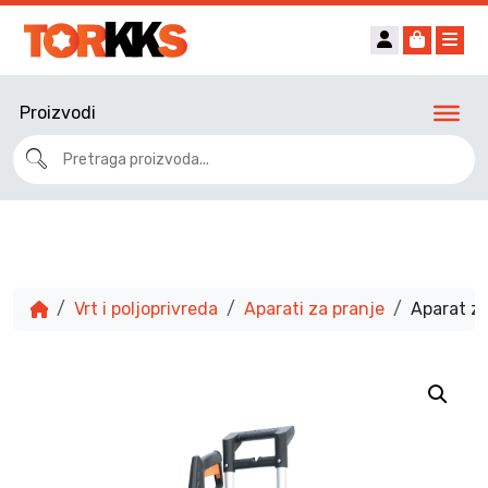
Account
Cart
Me
Proizvodi
Vrt i poljoprivreda
Aparati za pranje
Aparat z