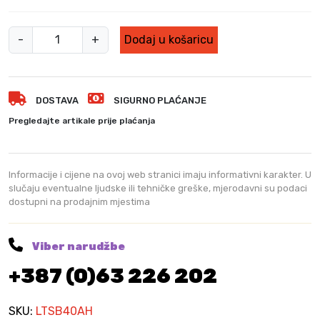
B
-
+
Dodaj u košaricu
a
t
e
DOSTAVA
SIGURNO PLAĆANJE
r
i
Pregledajte artikale prije plaćanja
j
a
4
Informacije i cijene na ovoj web stranici imaju informativni karakter. U
,
slučaju eventualne ljudske ili tehničke greške, mjerodavni su podaci
dostupni na prodajnim mjestima
0
A
h
Viber narudžbe
+
+387 (0)63 226 202
p
u
n
SKU:
LTSB40AH