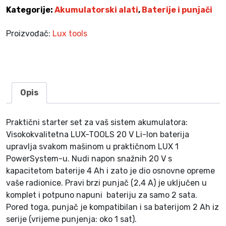
j
Kategorije:
Akumulatorski alati
,
Baterije i punjači
a
č
Proizvođač:
Lux tools
2
0
V
k
o
Opis
l
i
Praktični starter set za vaš sistem akumulatora:
č
Visokokvalitetna LUX-TOOLS 20 V Li-Ion baterija
i
upravlja svakom mašinom u praktičnom LUX 1
n
PowerSystem-u. Nudi napon snažnih 20 V s
a
kapacitetom baterije 4 Ah i zato je dio osnovne opreme
vaše radionice. Pravi brzi punjač (2,4 A) je uključen u
komplet i potpuno napuni bateriju za samo 2 sata.
Pored toga, punjač je kompatibilan i sa baterijom 2 Ah iz
serije (vrijeme punjenja: oko 1 sat).