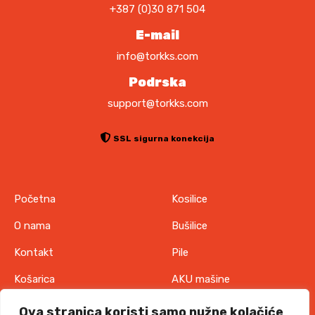
+387 (0)30 871 504
E-mail
info@torkks.com
Podrska
support@torkks.com
SSL sigurna konekcija
Početna
Kosilice
O nama
Bušilice
Kontakt
Pile
Košarica
AKU mašine
Pravila o zaštiti
Odjeća
Ova stranica koristi samo nužne kolačiće