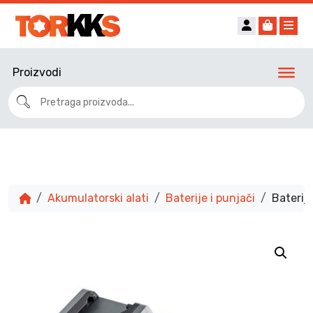
Account
Cart
Me
Proizvodi
Akumulatorski alati
Baterije i punjači
Baterij