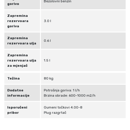
Bezolovni benzin
gorivo
Zapremina
rezervoara
3.0 l
goriva
Zapremina
0.6 l
rezervoara ulja
Zapremina
rezervoara ulja
1.5 l
za mjenjač
Težina
80 kg
Dodatne
Potrošnja goriva: 1 l/h
informacije
Brzina obrade: 600-1000 m2/h
Isporučeni
Gumeni točkovi 4.00-8
pribor
Plug razgrtač