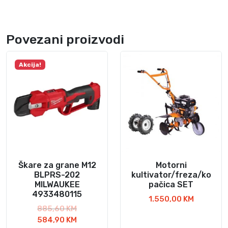
Povezani proizvodi
Akcija!
Škare za grane M12
Motorni
BLPRS-202
kultivator/freza/ko
MILWAUKEE
pačica SET
4933480115
1.550,00
KM
I
885,60
KM
z
T
584,90
KM