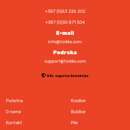
0
K
M
+387 (0)63 226 202
K
.
+387 (0)30 871 504
M
.
E-mail
info@torkks.com
Podrska
support@torkks.com
SSL sigurna konekcija
Početna
Kosilice
O nama
Bušilice
Kontakt
Pile