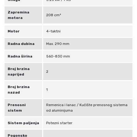
c
m
Zapremina
208 cm³
motora
k
o
Motor
4-taktni
l
i
Radna dubina
Max. 290 mm
č
i
Radna širina
560-830 mm
n
Broj brzina
a
2
naprijed
Broj brzina
1
nazad
Prenosni
Remenica i lanac / Kućište prenosnog sistema
sistem
od aluminijuma
Sistem paljenja
Potezni starter
Pogonsko