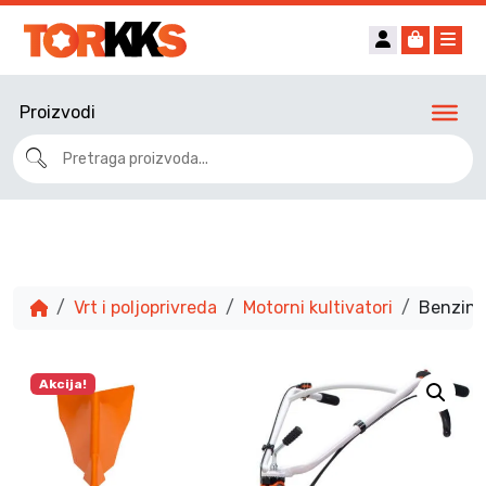
Account
Cart
Me
Proizvodi
Vrt i poljoprivreda
Motorni kultivatori
Benzins
Akcija!