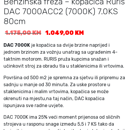
Benzinska freza – kopačica Ruris
DAC 7000ACC2 (7000K) 7.0KS
80cm
I
T
1.175,00
KM
1.049,00
KM
z
r
v
e
DAC 7000K
je kopačica sa dvije brzine naprijed i
o
n
jednom brzinom za vožnju unatrag sa ugrađenim 4-
r
u
taktnim motorom. RURIS pruža kupcima snažan i
n
t
učinkovit stroj za obradu tla u staklenicima ili vrtovima.
a
n
c
a
Površina od 500 m2 je spremna za sjetvu ili pripremu za
i
c
sadnju u manje od 30 minuta. Za uske prostore u
j
i
staklenicima i malim vrtovima, kopačica se može
e
j
okrenuti na mjestu,na taj način, DAC kopačica
n
e
ispunjava sve radne uvjete.
a
n
b
a
DAC 7000K ima 25% veći moment prijenosa od sličnih
i
j
strojeva u rasponu snage između 5,5 i 7 KS tako da
l
e