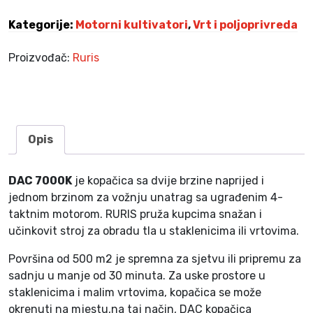
o
Kategorije:
Motorni kultivatori
,
Vrt i poljoprivreda
p
a
Proizvođač:
Ruris
č
i
c
a
R
Opis
u
r
DAC 7000K
je kopačica sa dvije brzine naprijed i
i
jednom brzinom za vožnju unatrag sa ugrađenim 4-
s
taktnim motorom. RURIS pruža kupcima snažan i
D
učinkovit stroj za obradu tla u staklenicima ili vrtovima.
A
C
Površina od 500 m2 je spremna za sjetvu ili pripremu za
7
sadnju u manje od 30 minuta. Za uske prostore u
0
staklenicima i malim vrtovima, kopačica se može
0
okrenuti na mjestu,na taj način, DAC kopačica