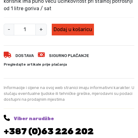
korisnik ima puno veću učinkovitost pri stalnoj potrošnji
a
:
od 1 litre goriva / sat
j
1
e
.
:
0
B
-
+
Dodaj u košaricu
1
4
e
.
9
n
1
,
z
7
0
DOSTAVA
SIGURNO PLAĆANJE
i
5
0
n
,
Pregledajte artikale prije plaćanja
s
0
K
0
M
k
.
a
Informacije i cijene na ovoj web stranici imaju informativni karakter. U
K
f
slučaju eventualne ljudske ili tehničke greške, mjerodavni su podaci
M
dostupni na prodajnim mjestima
r
.
e
z
Viber narudžbe
a
+387 (0)63 226 202
–
k