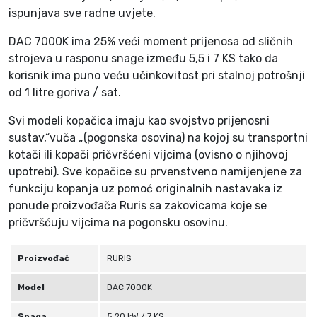
0
ispunjava sve radne uvjete.
A
C
DAC 7000K ima 25% veći moment prijenosa od sličnih
C
strojeva u rasponu snage između 5,5 i 7 KS tako da
2
korisnik ima puno veću učinkovitost pri stalnoj potrošnji
(
od 1 litre goriva / sat.
7
Svi modeli kopačica imaju kao svojstvo prijenosni
0
sustav,“vuča „(pogonska osovina) na kojoj su transportni
0
kotači ili kopači pričvršćeni vijcima (ovisno o njihovoj
0
upotrebi). Sve kopačice su prvenstveno namijenjene za
K
funkciju kopanja uz pomoć originalnih nastavaka iz
)
ponude proizvođača Ruris sa zakovicama koje se
7
pričvršćuju vijcima na pogonsku osovinu.
.
0
Proizvođač
RURIS
K
S
Model
DAC 7000K
8
0
Snaga
5.20 kW / 7 KS