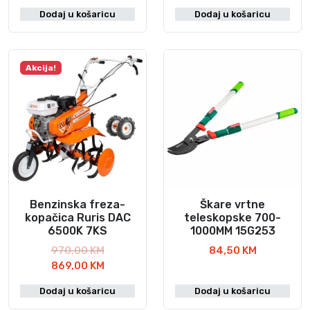
v
r
Dodaj u košaricu
Dodaj u košaricu
o
e
r
n
n
u
a
t
Akcija!
c
n
i
a
j
c
e
i
n
j
a
e
b
n
i
a
l
j
Benzinska freza-
Škare vrtne
a
e
kopačica Ruris DAC
teleskopske 700-
6500K 7KS
1000MM 15G253
j
:
e
5
I
970,00
KM
84,50
KM
:
8
z
T
869,00
KM
8
4
v
r
Dodaj u košaricu
Dodaj u košaricu
8
,
o
e
5
9