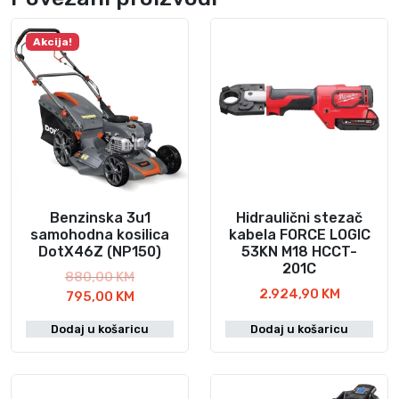
n
a
Akcija!
Benzinska 3u1
Hidraulični stezač
samohodna kosilica
kabela FORCE LOGIC
DotX46Z (NP150)
53KN M18 HCCT-
201C
I
880,00
KM
2.924,90
KM
T
z
795,00
KM
r
v
Dodaj u košaricu
Dodaj u košaricu
e
o
n
r
u
n
t
a