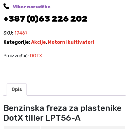
z
e
9
Viber narudžbe
:
5
a
+387 (0)63 226 202
6
,
z
6
0
a
0
0
p
SKU:
19467
,
l
Kategorije:
Akcije
,
Motorni kultivatori
0
K
a
0
M
s
.
Proizvođač:
DOTX
t
K
e
M
n
.
i
k
Opis
e
D
Benzinska freza za plastenike
o
t
DotX tiller LPT56-A
X
t