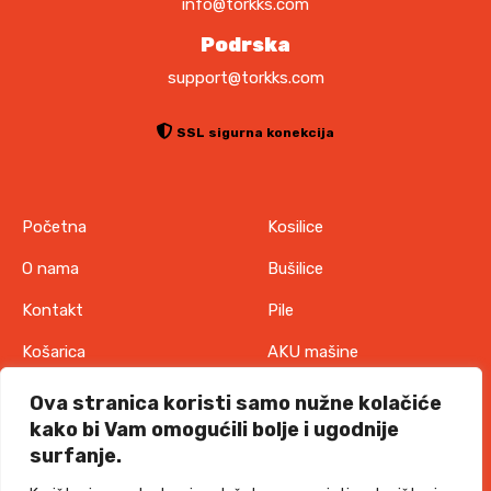
info@torkks.com
Podrska
support@torkks.com
SSL sigurna konekcija
Početna
Kosilice
O nama
Bušilice
Kontakt
Pile
Košarica
AKU mašine
Pravila o zaštiti
Odjeća
Ova stranica koristi samo nužne kolačiće
privatnosti
kako bi Vam omogućili bolje i ugodnije
IT oprema
surfanje.
Uvjeti korištenja
Akcije