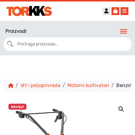
Account
Cart
Me
Proizvodi
Vrt i poljoprivreda
Motorni kultivatori
Benzinsk
Akcija!