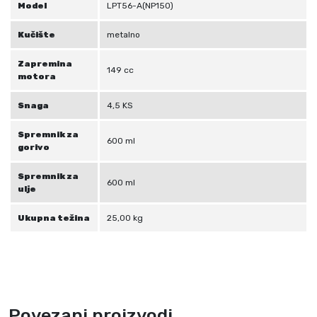
Model
LPT56-A(NP150)
i
l
Kučište
metalno
l
Zapremina
e
149 cc
motora
r
L
Snaga
4,5 KS
P
T
Spremnik za
600 ml
gorivo
5
6
Spremnik za
600 ml
-
ulje
A
Ukupna težina
25,00 kg
k
o
l
i
č
i
Povezani proizvodi