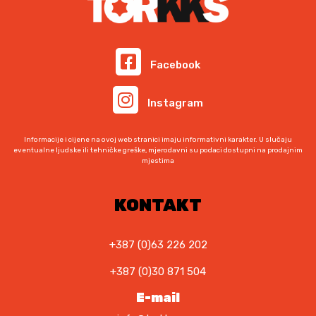
.
K
M
.
Facebook
Instagram
Informacije i cijene na ovoj web stranici imaju informativni karakter. U slučaju
eventualne ljudske ili tehničke greške, mjerodavni su podaci dostupni na prodajnim
mjestima
KONTAKT
+387 (0)63 226 202
+387 (0)30 871 504
E-mail