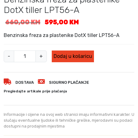
DotX tiller LPT56-A
I
T
660,00
KM
595,00
KM
z
r
v
e
Benzinska freza za plastenike DotX tiller LPT56-A
o
n
r
u
B
n
t
-
+
Dodaj u košaricu
e
a
n
c
a
n
i
c
z
j
i
DOSTAVA
SIGURNO PLAĆANJE
i
e
j
n
Pregledajte artikale prije plaćanja
n
e
s
a
n
k
b
a
a
Informacije i cijene na ovoj web stranici imaju informativni karakter. U
i
j
f
slučaju eventualne ljudske ili tehničke greške, mjerodavni su podaci
l
e
dostupni na prodajnim mjestima
r
a
:
e
j
5