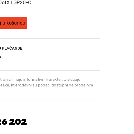
e
 DotX LGP20-C
n
u
t
 u košaricu
n
a
c
i
O PLAĆANJE
j
a
e
n
a
tranici imaju informativni karakter. U slučaju
j
greške, mjerodavni su podaci dostupni na prodajnim
e
:
6
2
5
26 202
,
0
0