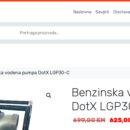
Naslovna
Savjeti
Dostava 
ka vodena pumpa DotX LGP30-C
Benzinska
DotX LGP3
I
699,00
KM
625,0
z