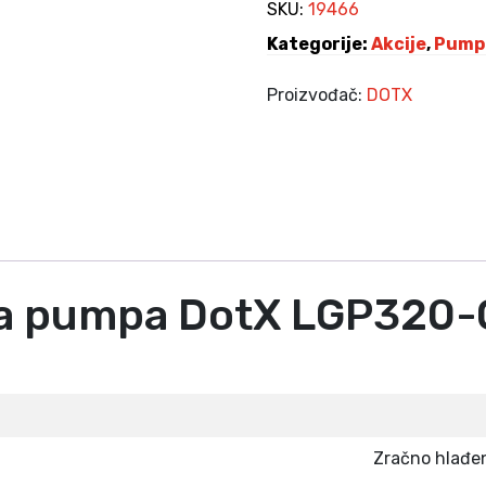
u
SKU:
19466
,
m
Kategorije:
Akcije
,
Pump
0
p
0
a
Proizvođač:
DOTX
D
K
o
M
t
.
X
L
G
P
3
a pumpa DotX LGP320-
0
-
C
k
o
l
Zračno hlađenj
i