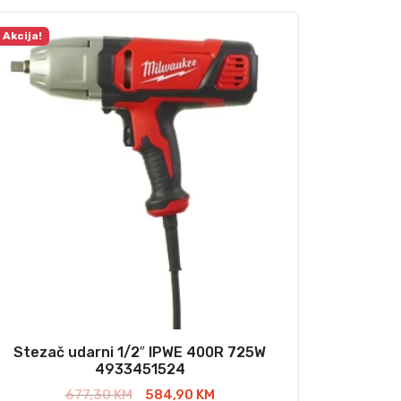
Akcija!
Stezač udarni 1/2″ IPWE 400R 725W
4933451524
I
T
677,30
KM
584,90
KM