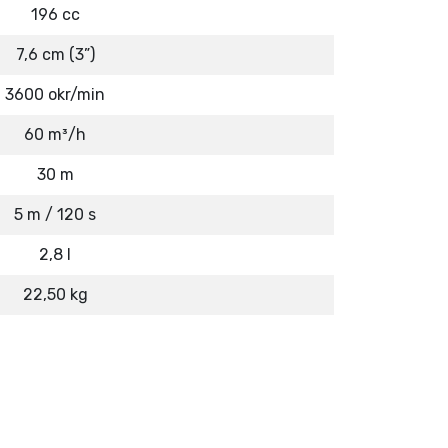
196 cc
7,6 cm (3”)
3600 okr/min
60 m³/h
30 m
5 m / 120 s
2,8 l
22,50 kg