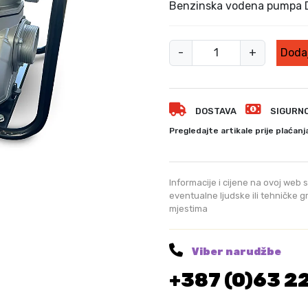
v
Benzinska vodena pumpa
o
r
B
n
-
+
Dodaj
e
a
c
n
i
z
j
DOSTAVA
SIGURN
i
e
n
Pregledajte artikale prije plaćanj
n
s
a
k
b
a
Informacije i cijene na ovoj web s
i
v
eventualne ljudske ili tehničke 
l
mjestima
o
a
d
j
e
e
Viber narudžbe
:
n
+387 (0)63 2
6
a
9
p
9