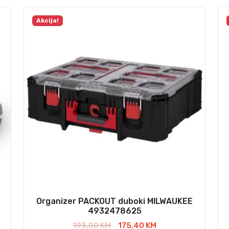
Akcija!
Organizer PACKOUT duboki MILWAUKEE
4932478625
I
T
193,00
KM
175,40
KM