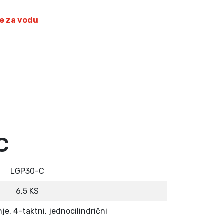
e za vodu
K
M
.
C
LGP30-C
6,5 KS
e, 4-taktni, jednocilindrični