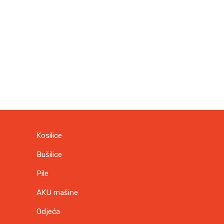
7
9
7
0
,
3
K
0
M
.
K
M
.
Kosilice
Bušilice
Pile
AKU mašine
Odjeća