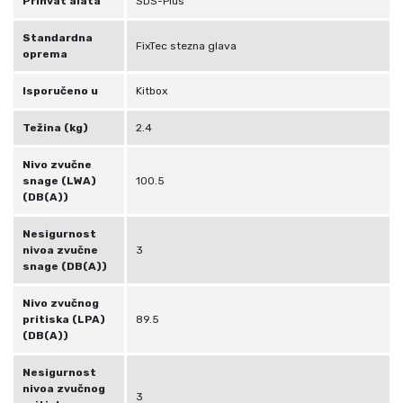
Prihvat alata
SDS-Plus
Standardna
FixTec stezna glava
oprema
Isporučeno u
Kitbox
Težina (kg)
2.4
Nivo zvučne
snage (LWA)
100.5
(DB(A))
Nesigurnost
nivoa zvučne
3
snage (DB(A))
Nivo zvučnog
pritiska (LPA)
89.5
(DB(A))
Nesigurnost
nivoa zvučnog
3