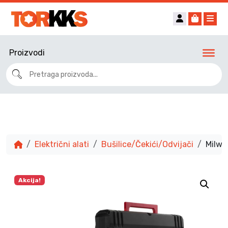
Account
Cart
Me
Proizvodi
Električni alati
Bušilice/Čekići/Odvijači
Milwa
Akcija!