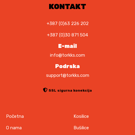
1
,
KONTAKT
1
0
,
0
0
+387 (0)63 226 202
0
K
+387 (0)30 871 504
M
K
.
E-mail
M
info@torkks.com
.
Podrska
support@torkks.com
SSL sigurna konekcija
Početna
Kosilice
O nama
Bušilice