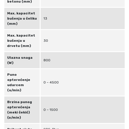
betonu (mm)
i
č
Max. kapacitet
i
bušenja u čeliku
13
n
(mm)
a
Max. kapacitet
bušenja u
30
drvetu (mm)
Ulazna snaga
800
(W)
Puno
opterećenje
0 – 4500
udarcem
(u/min)
Brzina punog
opterećenja
0 – 1500
(meki čekić)
(o/min)