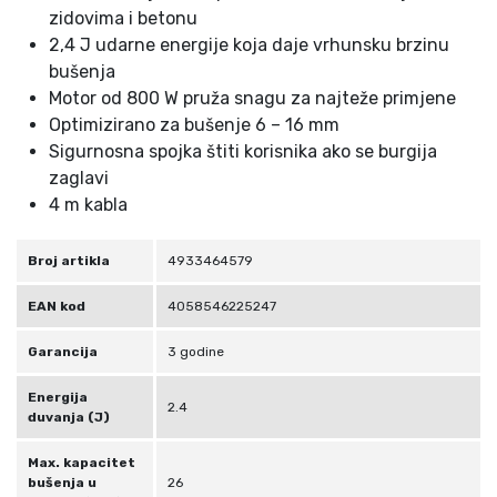
D
zidovima i betonu
S
2,4 J udarne energije koja daje vrhunsku brzinu
-
bušenja
P
Motor od 800 W pruža snagu za najteže primjene
L
Optimizirano za bušenje 6 – 16 mm
U
Sigurnosna spojka štiti korisnika ako se burgija
S
zaglavi
s
4 m kabla
a
k
Broj artikla
4933464579
o
f
EAN kod
4058546225247
e
r
Garancija
3 godine
o
Energija
m
2.4
duvanja (J)
k
o
Max. kapacitet
l
bušenja u
26