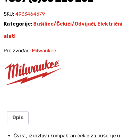
9
0
u
,
š
SKU:
4933464579
0
K
i
0
M
Kategorije:
Bušilice/Čekići/Odvijači
,
Električni
l
.
i
alati
K
c
M
a
Proizvođač:
Milwaukee
.
P
H
2
6
T
X
8
0
0
Opis
W
S
Čvrst, izdržljiv i kompaktan čekić za bušenje u