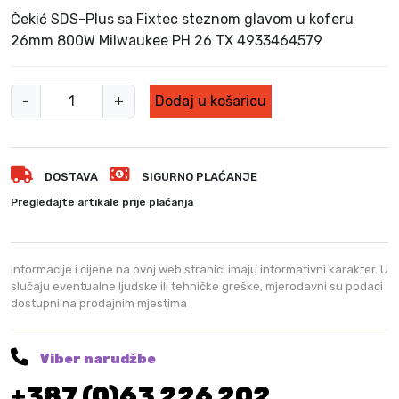
v
e
Čekić SDS-Plus sa Fixtec steznom glavom u koferu
o
n
26mm 800W Milwaukee PH 26 TX 4933464579
r
u
n
t
M
a
n
-
+
Dodaj u košaricu
c
a
i
i
c
l
j
i
w
e
j
DOSTAVA
SIGURNO PLAĆANJE
a
n
e
u
Pregledajte artikale prije plaćanja
a
n
k
b
a
e
i
j
e
Informacije i cijene na ovoj web stranici imaju informativni karakter. U
l
e
č
slučaju eventualne ljudske ili tehničke greške, mjerodavni su podaci
a
:
dostupni na prodajnim mjestima
e
j
4
k
e
6
:
8
i
Viber narudžbe
5
,
ć
3
0
+387 (0)63 226 202
b