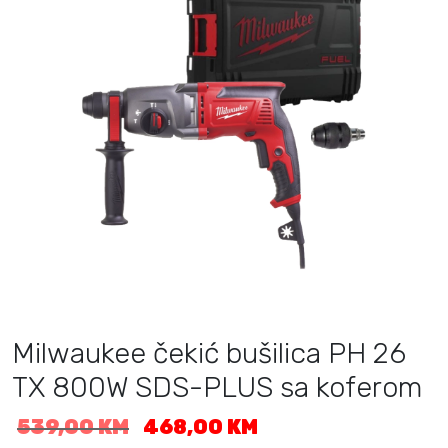
Milwaukee čekić bušilica PH 26
TX 800W SDS-PLUS sa koferom
I
T
539,00
KM
468,00
KM
z
r