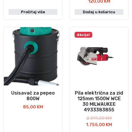
120,00
KM
Pročitaj više
Dodaj u košaricu
Akcija!
Usisavač za pepeo
Pila električna za zid
800W
125mm 1500W WCE
30 MILWAUKEE
85,00
KM
4933383855
I
2.011,00
KM
z
T
1.755,00
KM
v
r